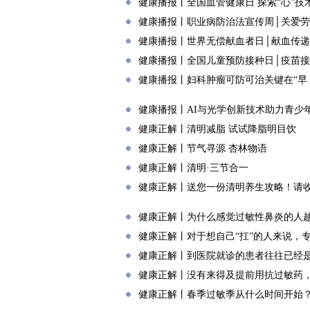
健康播报丨全国血管健康日 探索“心”技术
健康播报丨职业病防治法宣传周│关爱
健康播报丨世界无偿献血者日│献血传递
健康播报丨全国儿童预防接种日│疫苗
健康播报丨妇科肿瘤可防可治关键在“早 
健康播报丨AI与光学创新技术助力青少
健康正解丨清明减脂 试试降脂明目饮
健康正解丨节气寻源 杏林物语
健康正解丨清明·三节合一
健康正解丨送您一份清明养生攻略！请收
健康正解丨为什么感觉过敏性鼻炎的人
健康正解丨对于想自己“扛”的人来说，
健康正解丨到医院就诊的患者往往已经
健康正解丨没有来得及提前用抗过敏药
健康正解丨春季过敏季从什么时间开始