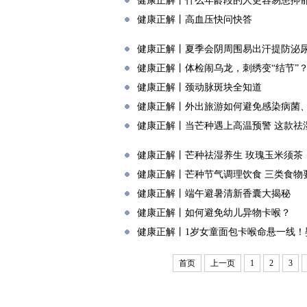
健康正解丨什么年龄段的人更容易患抑
健康正解丨高血压快问快答
健康正解丨夏季会阴周围易出汗提防泌
健康正解丨体检闹乌龙，刺绣变“结节”
健康正解丨颈动脉斑块全知道
健康正解丨外出旅游如何避免感染病菌
健康正解丨当芒种遇上高温预警 这款祛
健康正解丨芒种祛湿养生 玫瑰玉米须茶
健康正解丨芒种节气调理饮食 三类食物
健康正解丨端午避暑清新香囊大揭秘
健康正解丨如何避免幼儿异物卡喉？
健康正解丨1岁女童面包卡喉命悬一线！
首页
上一页
1
2
3