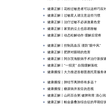
健康正解丨花粉过敏患者可以这样巧应
健康正解丨过敏星人请注意这些习惯
健康正解丨治疗过敏不必谈激素色变
健康正解丨家里的尘土也容易致敏
健康正解丨动态松解动作 缓解后背疼
健康正解丨控制高血压 谨防“眼中风”
健康正解丨肥胖对眼睛的危害
健康正解丨阿尔茨海默病手术治疗新探
健康正解丨“一招灵” 自我缓解落枕
健康播报丨大力推进首都普惠托育服务
健康播报｜肺结节离肺癌有多远？
健康播报｜糖尿病并发症勿忽视
健康正解丨山药百合粥 健脾和胃 清心润
健康正解丨帕金森叠加综合征的早期症