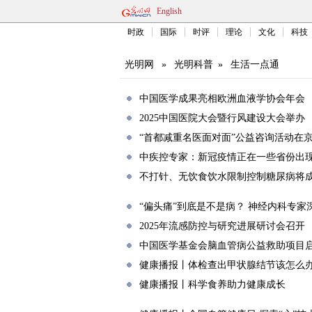
English
时政
国际
时评
理论
文化
科技
光明网
»
光明科普
»
生活一点通
中国医学成果亮相欧洲血液学协会年会
2025中国医院大会暨行风建设大会举办
“首都减重名医面对面”公益咨询活动在
中疾控专家：新冠疫情正在一些省份出
不打针、无饮食饮水限制控制糖尿病将
“偏头痛”到底是不是病？ 神经内科专家
2025年流感防控与研究进展研讨会召开
中国医学基金会脑血管病公益救助项目
健康播报丨体检查出甲状腺结节该怎么
健康播报丨科学食养助力健康成长