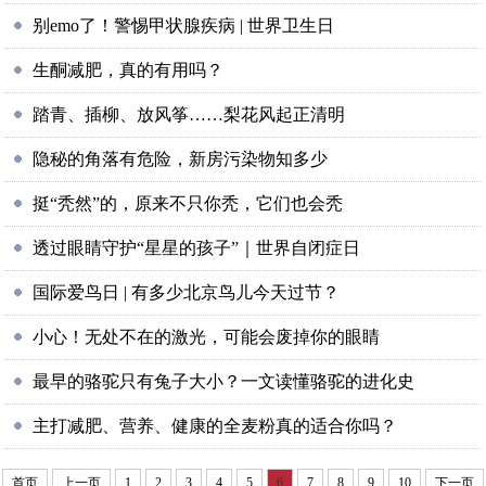
别emo了！警惕甲状腺疾病 | 世界卫生日
生酮减肥，真的有用吗？
踏青、插柳、放风筝……梨花风起正清明
隐秘的角落有危险，新房污染物知多少
挺“秃然”的，原来不只你秃，它们也会秃
透过眼睛守护“星星的孩子”｜世界自闭症日
国际爱鸟日 | 有多少北京鸟儿今天过节？
小心！无处不在的激光，可能会废掉你的眼睛
最早的骆驼只有兔子大小？一文读懂骆驼的进化史
主打减肥、营养、健康的全麦粉真的适合你吗？
首页
上一页
1
2
3
4
5
6
7
8
9
10
下一页