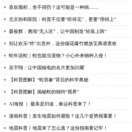
喜欢囤积，舍不得扔？这可能是一种病……
北京协和医院：科普不仅要“听得见”，更要“用得上”
聂俊辉：勇闯“无人区”，让中国制造“轻装上阵”
别让欢乐“炸”出意外，这份烟花爆竹燃放宝典请查收
蛇年说蛇｜蛇也能当宠物？小心外来物种入侵！
吴宇翔：让中国核电的名片更加闪耀
【科普图解】“蛇吞象”背后的科学奥秘
【科普图解】揭秘蛇的独特“视界”
AI海报 ｜ 最美是归途，春运科普来了！
漫画科普｜发生地震如何避险？这几个姿势很重要！
地震科普丨地震来了怎么逃？这份指南要记牢！