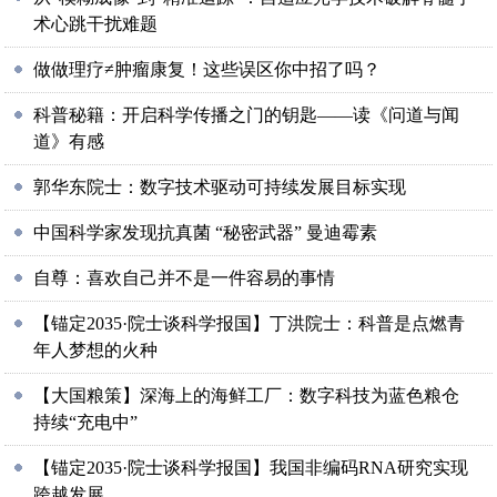
术心跳干扰难题
做做理疗≠肿瘤康复！这些误区你中招了吗？
科普秘籍：开启科学传播之门的钥匙——读《问道与闻
道》有感
郭华东院士：数字技术驱动可持续发展目标实现
中国科学家发现抗真菌 “秘密武器” 曼迪霉素
自尊：喜欢自己并不是一件容易的事情
【锚定2035·院士谈科学报国】丁洪院士：科普是点燃青
年人梦想的火种
【大国粮策】深海上的海鲜工厂：数字科技为蓝色粮仓
持续“充电中”
【锚定2035·院士谈科学报国】我国非编码RNA研究实现
跨越发展