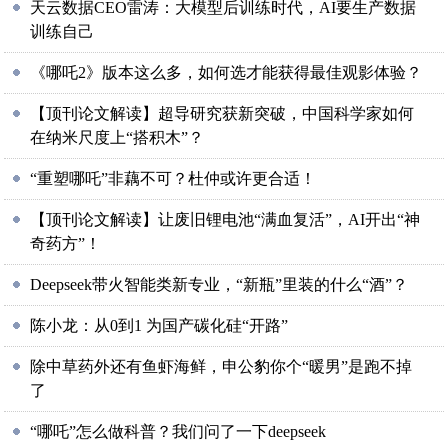
天云数据CEO雷涛：大模型后训练时代，AI要生产数据
训练自己
《哪吒2》版本这么多，如何选才能获得最佳观影体验？
【顶刊论文解读】超导研究获新突破，中国科学家如何
在纳米尺度上“搭积木”？
“重塑哪吒”非藕不可？杜仲或许更合适！
【顶刊论文解读】让废旧锂电池“满血复活”，AI开出“神
奇药方”！
Deepseek带火智能类新专业，“新瓶”里装的什么“酒”？
陈小龙：从0到1 为国产碳化硅“开路”
除中草药外还有鱼虾海鲜，申公豹你个“暖男”是跑不掉
了
“哪吒”怎么做科普？我们问了一下deepseek