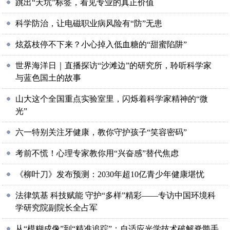
跳出“天坑”标签，看见专业的真正价值
科学防治，让电磁职业病风险有“防”无患
炫荔枝停不下来？小心掉入低血糖的“甜蜜陷阱”
世界海洋日｜直播探访“沙滩边”的研究所，聆听科学家
与蓝色国土的故事
山大这个全国重点实验室里，闪烁着科学家精神的“微
光”
六一特别关注牙健康，教你守护孩子“笑容密码”
考前不慌！心理专家教你用“兴奋感”替代焦虑
《柳叶刀》发布预测：2030年超10亿青少年健康堪忧
法律筑基 科技赋能 守护“多样”精彩——专访中国环境科
学研究院副院长全占军
从“模糊成像”到“精准追踪”：自适应光学技术破解脊髓手