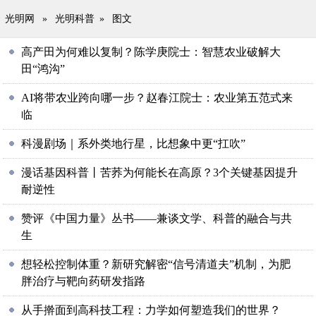
光明网
»
光明科普
»
图文
高产田为何难以复制？陈学庚院士：智慧农业破解大
田“鸿沟”
AI将带农业跨向哪一步？赵春江院士：农业第五范式来
临
科漫剧场｜系外类地行星，比想象中更“扛吹”
漫话基因科普丨苦荞为何能长在高原？3个关键基因提升
耐逆性
赞评《中国力量》丛书——兼谈文学、科普的融合与共
生
想轻松控制体重？新研究解密“信号清道夫”机制，为肥
胖治疗与靶向药研发指路
从手擀面到高科技工程：力学如何塑造我们的世界？