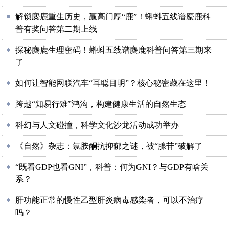
解锁麋鹿重生历史，赢高门厚“鹿”！蝌蚪五线谱麋鹿科
普有奖问答第二期上线
探秘麋鹿生理密码！蝌蚪五线谱麋鹿科普问答第三期来
了
如何让智能网联汽车“耳聪目明”？核心秘密藏在这里！
跨越“知易行难”鸿沟，构建健康生活的自然生态
科幻与人文碰撞，科学文化沙龙活动成功举办
《自然》杂志：氯胺酮抗抑郁之谜，被“腺苷”破解了
“既看GDP也看GNI”，科普：何为GNI？与GDP有啥关
系？
肝功能正常的慢性乙型肝炎病毒感染者，可以不治疗
吗？