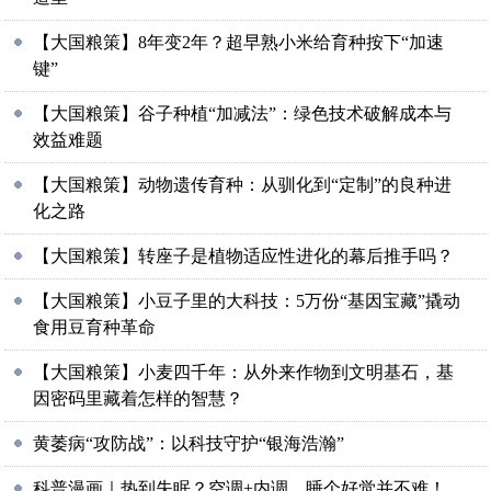
【大国粮策】8年变2年？超早熟小米给育种按下“加速
键”
【大国粮策】谷子种植“加减法”：绿色技术破解成本与
效益难题
【大国粮策】动物遗传育种：从驯化到“定制”的良种进
化之路
【大国粮策】转座子是植物适应性进化的幕后推手吗？
【大国粮策】小豆子里的大科技：5万份“基因宝藏”撬动
食用豆育种革命
【大国粮策】小麦四千年：从外来作物到文明基石，基
因密码里藏着怎样的智慧？
黄萎病“攻防战”：以科技守护“银海浩瀚”
科普漫画｜热到失眠？空调+内调，睡个好觉并不难！