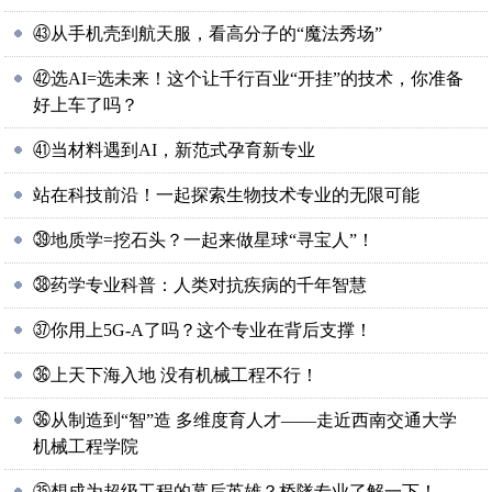
㊸从手机壳到航天服，看高分子的“魔法秀场”
㊷选AI=选未来！这个让千行百业“开挂”的技术，你准备
好上车了吗？
㊶当材料遇到AI，新范式孕育新专业
站在科技前沿！一起探索生物技术专业的无限可能
㊴地质学=挖石头？一起来做星球“寻宝人”！
㊳药学专业科普：人类对抗疾病的千年智慧
㊲你用上5G-A了吗？这个专业在背后支撑！
㊱上天下海入地 没有机械工程不行！
㊱从制造到“智”造 多维度育人才——走近西南交通大学
机械工程学院
㉟想成为超级工程的幕后英雄？桥隧专业了解一下！