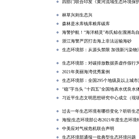
四部门联合印发《黄河流域生态环境保
林草兴则生态兴
森林是水库钱库粮库碳库
海警护航！“海洋精灵”布氏鲸在涠洲岛
浙江海警严厉打击海上非法运输海砂
生态环境部：从源头禁限 加强新污染物
生态环境部：对碳排放数据弄虚作假行为
2021年美丽海湾优秀案例
生态环境部：全国295个地级及以上城
“稳”字当头 “十四五”全国地表水优良水
习近平生态文明思想研究中心成立（现
过去一年生态环境有哪些变化？听听生
海报|生态环境部公布2021年度生态环
中美应对气候危机联合声明
生态环境部通报一批典型生态环境问题