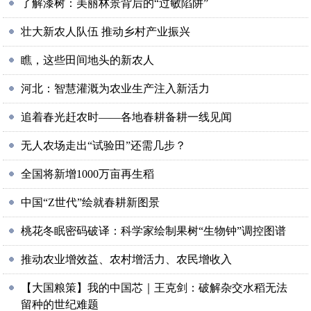
了解漆树：美丽林景背后的“过敏陷阱”
壮大新农人队伍 推动乡村产业振兴
瞧，这些田间地头的新农人
河北：智慧灌溉为农业生产注入新活力
追着春光赶农时——各地春耕备耕一线见闻
无人农场走出“试验田”还需几步？
全国将新增1000万亩再生稻
中国“Z世代”绘就春耕新图景
桃花冬眠密码破译：科学家绘制果树“生物钟”调控图谱
推动农业增效益、农村增活力、农民增收入
【大国粮策】我的中国芯｜王克剑：破解杂交水稻无法
留种的世纪难题