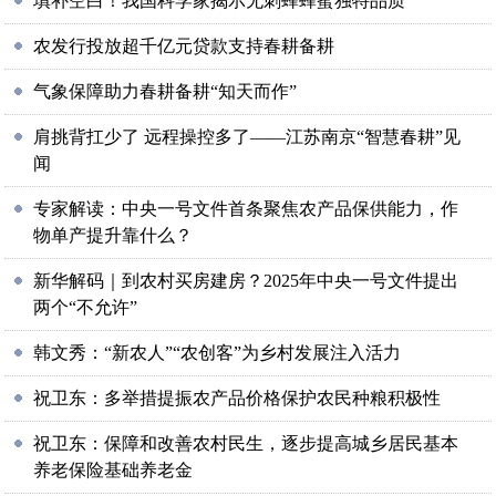
填补空白！我国科学家揭示无刺蜂蜂蜜独特品质
农发行投放超千亿元贷款支持春耕备耕
气象保障助力春耕备耕“知天而作”
肩挑背扛少了 远程操控多了——江苏南京“智慧春耕”见
闻
专家解读：中央一号文件首条聚焦农产品保供能力，作
物单产提升靠什么？
新华解码｜到农村买房建房？2025年中央一号文件提出
两个“不允许”
韩文秀：“新农人”“农创客”为乡村发展注入活力
祝卫东：多举措提振农产品价格保护农民种粮积极性
祝卫东：保障和改善农村民生，逐步提高城乡居民基本
养老保险基础养老金