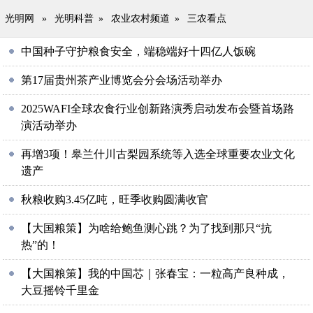
光明网
»
光明科普
»
农业农村频道
»
三农看点
中国种子守护粮食安全，端稳端好十四亿人饭碗
第17届贵州茶产业博览会分会场活动举办
2025WAFI全球农食行业创新路演秀启动发布会暨首场路
演活动举办
再增3项！皋兰什川古梨园系统等入选全球重要农业文化
遗产
秋粮收购3.45亿吨，旺季收购圆满收官
【大国粮策】为啥给鲍鱼测心跳？为了找到那只“抗
热”的！
【大国粮策】我的中国芯｜张春宝：一粒高产良种成，
大豆摇铃千里金