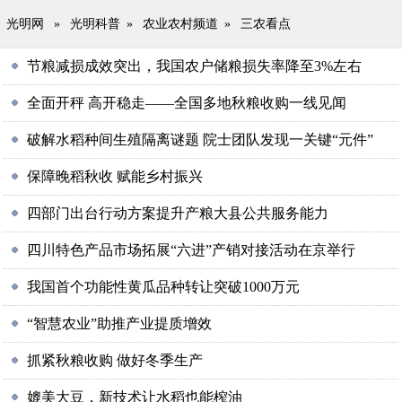
光明网
»
光明科普
»
农业农村频道
»
三农看点
节粮减损成效突出，我国农户储粮损失率降至3%左右
全面开秤 高开稳走——全国多地秋粮收购一线见闻
破解水稻种间生殖隔离谜题 院士团队发现一关键“元件”
保障晚稻秋收 赋能乡村振兴
四部门出台行动方案提升产粮大县公共服务能力
四川特色产品市场拓展“六进”产销对接活动在京举行
我国首个功能性黄瓜品种转让突破1000万元
“智慧农业”助推产业提质增效
抓紧秋粮收购 做好冬季生产
媲美大豆，新技术让水稻也能榨油