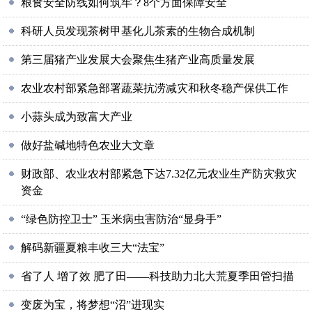
粮食安全防线如何筑牢？8个方面保障安全
科研人员发现茶树甲基化儿茶素的生物合成机制
第三届猪产业发展大会聚焦生猪产业高质量发展
农业农村部紧急部署蔬菜抗涝减灾和秋冬稳产保供工作
小蒜头成为致富大产业
做好盐碱地特色农业大文章
财政部、农业农村部紧急下达7.32亿元农业生产防灾救灾
资金
“绿色防控卫士” 玉米病虫害防治“显身手”
解码新疆夏粮丰收三大“法宝”
省了人 增了效 肥了田——科技助力北大荒夏季田管扫描
变废为宝，将梦想“沼”进现实