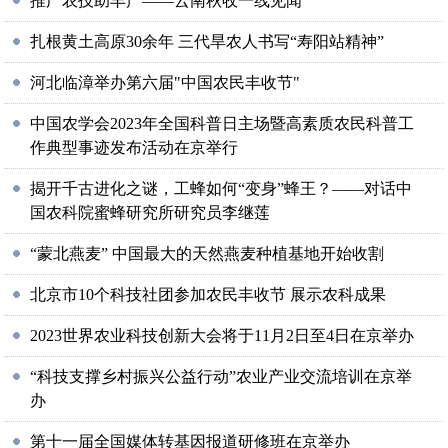
推广农技助丰产——云南秋收一线见闻
扎根黄土高原30余年 三代旱农人书写“寿阳站精神”
河北临漳举办第六届"中国农民丰收节"
中国农学会2023年全国科普日主场暨高素质农民科普工
作典型事迹发布活动在京举行
揭开千古进化之谜，工蜂如何“变身”蜂王？——对话中
国农科院蜜蜂研究所研究员李继莲
“蒙北燕麦” 中国最大的天然燕麦种植基地开始收割
北京市10个科技社团参加农民丰收节 展示农科成果
2023世界农业科技创新大会将于11月2日至4日在京举办
“科技支撑乡村振兴公益行动”农业产业交流培训在京举
办
第十一届全国媒体转基因报道研修班在京举办