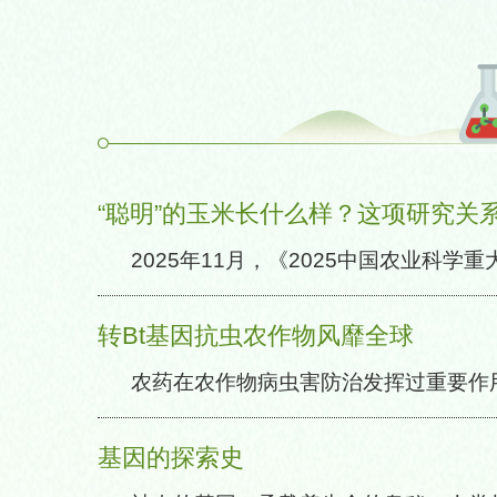
“聪明”的玉米长什么样？这项研究关
2025年11月，《2025中国农业科学
中“发掘玉米密植的智慧株型基因”入选十
农业大学田丰、李继刚团队完成，于2024
转Bt基因抗虫农作物风靡全球
志。团队鉴定出lac1基因，破解了玉米“上
农药在农作物病虫害防治发挥过重要作
并建立了“一步成系”快速育种技术，打通
端也逐步显露，如增加生产成本、农药残
转化壁垒，为我国粮食安全筑牢科技根基。这
染和农药中毒等，特别是长期喷施农药会
基因的探索史
现“紧凑株型”基因（发表于《科学》杂志，
大剂量的农药都无法杀死害虫。
[详情]