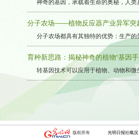
神奇的基因，承载着生命的奥秘，人类
重大进展》）之后取得的又一重大突破。
[
基因的了解和认识经历了一段曲折漫长的
生辉的印记。
[详情]
分子农场——植物反应器产业异军突
分子农场都具有其独特的优势：生产的
微生物毒素等安全问题，生产成本低、产
育种新思路：揭秘神奇的植物“基因手
转基因技术可以应用于植物、动物和微
前植物转基因技术主要有农杆菌介导法、
等。植物选择标记基因也从常规抗生素和
快捷和安全的花青素和红色荧光蛋白等可
版权所有
光明日报社概况