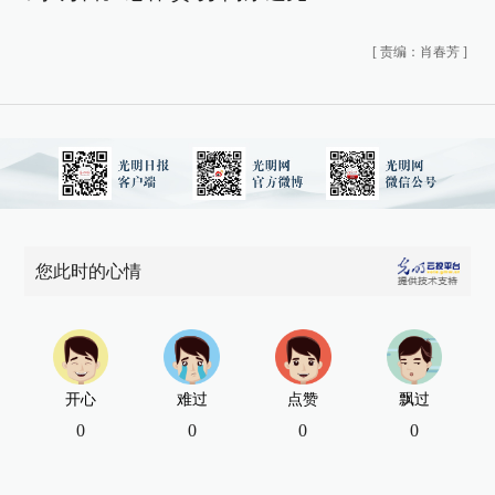
[
责编：肖春芳
]
您此时的心情
开心
难过
点赞
飘过
0
0
0
0