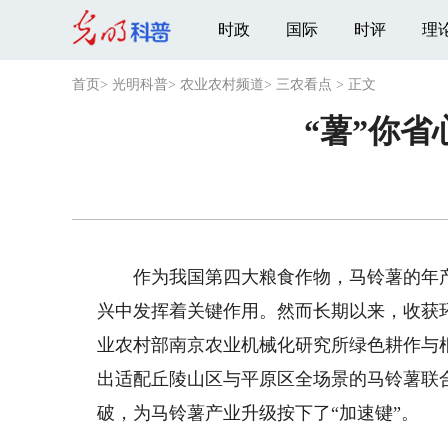
时政
国际
时评
理
首页
>
光明科普
>
农业农村频道
>
三农看点
>
正文
“薯”你
作为我国第四大粮食作物，马铃薯的年产
兴中发挥着关键作用。然而长期以来，收获
业农村部南京农业机械化研究所绿色耕作与
出适配丘陵山区与平原区全场景的马铃薯联
破，为马铃薯产业升级按下了“加速键”。