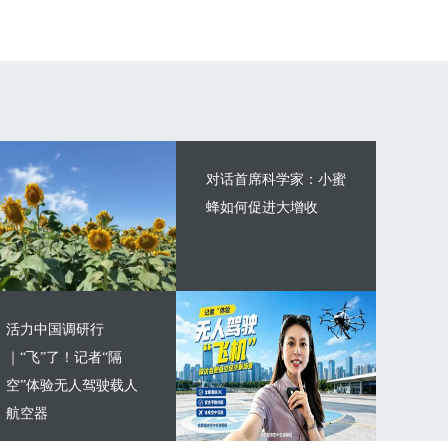
对话首席科学家：小蜜
蜂如何促进大增收
活力中国调研行
｜“飞”了！记者“隔
空”体验无人驾驶载人
航空器