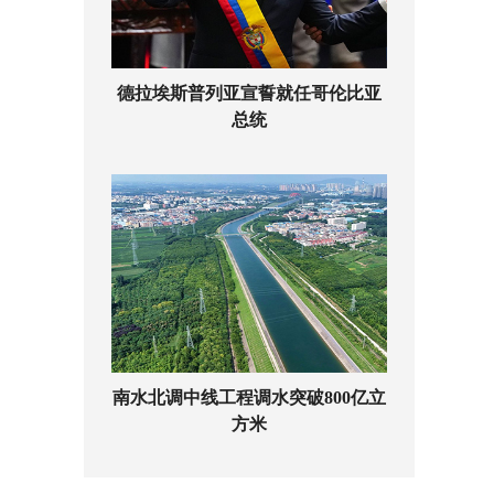
德拉埃斯普列亚宣誓就任哥伦比亚
总统
南水北调中线工程调水突破800亿立
方米