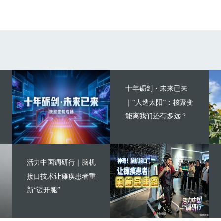
十年砺剑・未来已来
｜“人造太阳”：核聚变
能离我们还有多远？
活力中国调研行｜脑机
接口技术让瘫痪患者重
新“迈开腿”