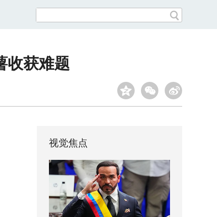
薯收获难题
视觉焦点