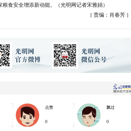
家粮食安全增添新动能。（光明网记者宋雅娟）
[
责编：肖春芳
]
点赞
飘过
0
0