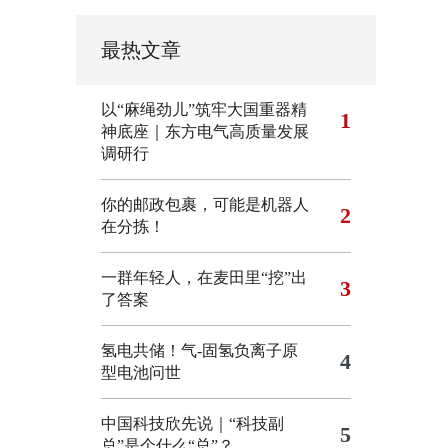
最热文章
以“麻绳劲儿”筑牢大国重器精
1
神底座｜东方电气高质量发展
调研行
你的邮政包裹，可能是机器人
2
在分拣！
一群年轻人，在麦田里“挖”出
3
了答案
氢电共储！气-固氢负离子原
4
型电池问世
中国科技欣先说｜“科技副
5
总”是个什么“总”？