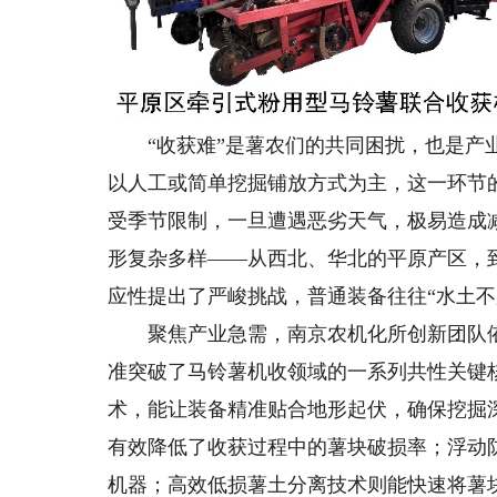
“收获难”是薯农们的共同困扰，也是产业
以人工或简单挖掘铺放方式为主，这一环节的
受季节限制，一旦遭遇恶劣天气，极易造成
形复杂多样——从西北、华北的平原产区，
应性提出了严峻挑战，普通装备往往“水土不
聚焦产业急需，南京农机化所创新团队依
准突破了马铃薯机收领域的一系列共性关键
术，能让装备精准贴合地形起伏，确保挖掘
有效降低了收获过程中的薯块破损率；浮动
机器；高效低损薯土分离技术则能快速将薯