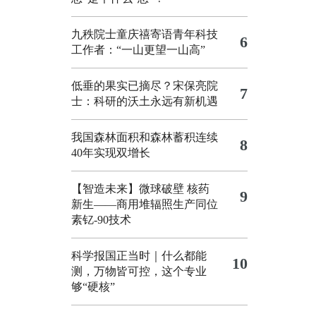
九秩院士童庆禧寄语青年科技
6
工作者：“一山更望一山高”
低垂的果实已摘尽？宋保亮院
7
士：科研的沃土永远有新机遇
我国森林面积和森林蓄积连续
8
40年实现双增长
【智造未来】微球破壁 核药
9
新生——商用堆辐照生产同位
素钇-90技术
科学报国正当时｜什么都能
10
测，万物皆可控，这个专业
够“硬核”