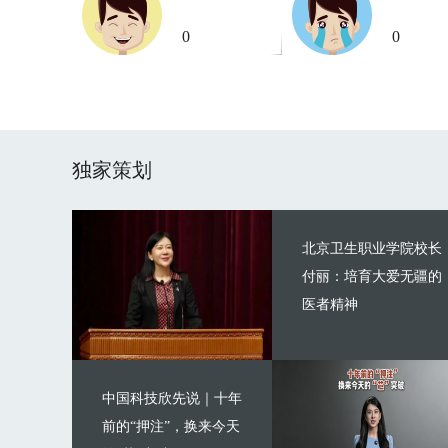
0
0
独家策划
北京卫生职业学院校长
付丽：培育大爱无疆的
医者精神
中国科技欣先说｜十年
前的“押注”，换来今天