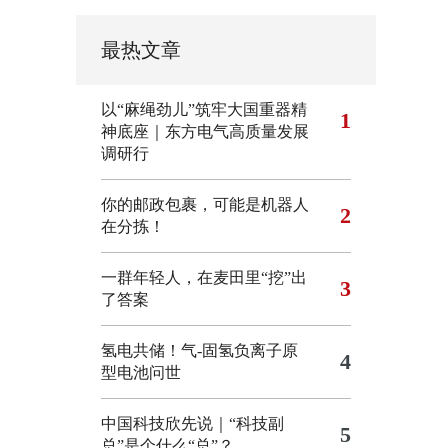
最热文章
以“麻绳劲儿”筑牢大国重器精
1
神底座｜东方电气高质量发展
调研行
你的邮政包裹，可能是机器人
2
在分拣！
一群年轻人，在麦田里“挖”出
3
了答案
氢电共储！气-固氢负离子原
4
型电池问世
中国科技欣先说｜“科技副
5
总”是个什么“总”？