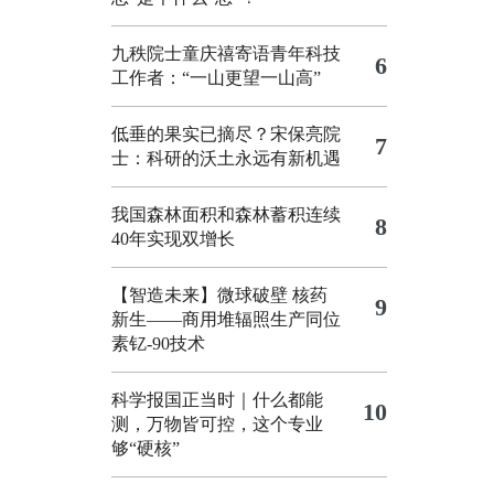
九秩院士童庆禧寄语青年科技
6
工作者：“一山更望一山高”
低垂的果实已摘尽？宋保亮院
7
士：科研的沃土永远有新机遇
我国森林面积和森林蓄积连续
8
40年实现双增长
【智造未来】微球破壁 核药
9
新生——商用堆辐照生产同位
素钇-90技术
科学报国正当时｜什么都能
10
测，万物皆可控，这个专业
够“硬核”