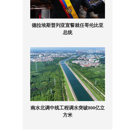
德拉埃斯普列亚宣誓就任哥伦比亚
总统
南水北调中线工程调水突破800亿立
方米