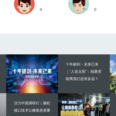
0
0
十年砺剑・未来已来
｜“人造太阳”：核聚变
能离我们还有多远？
活力中国调研行｜脑机
接口技术让瘫痪患者重