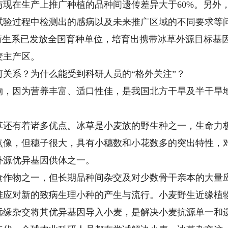
生产上推广种植的品种间遗传差异大于60%。另外，新
试验过程中检测出的感病以及未来推广区域的不同要求等
生系已发放全国育种单位，培育出携带冰草外源目标基因
麦主产区。
系？为什么能受到科研人员的“格外关注”？
因为营养丰富、适口性佳，是我国北方干旱及半干旱地
有着诸多优点。冰草是小麦族的野生种之一，生命力极
点像，但穗子很大，具有小穗数和小花数多的突出特性，
外源优异基因供体之一。
物之一，但长期品种间杂交及对少数骨干亲本的大量应
难应对新的致病生理小种的产生与流行。小麦野生近缘植
远缘杂交将其优异基因导入小麦，是解决小麦抗源单一和