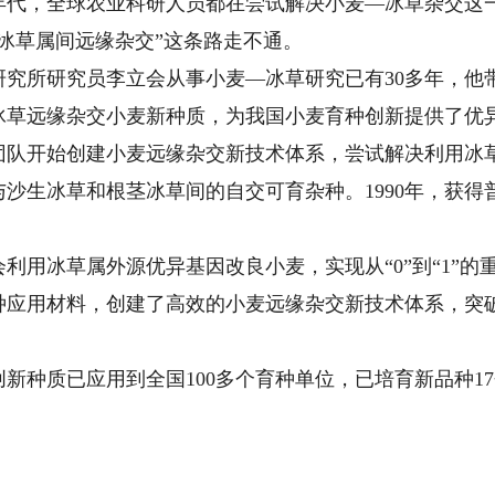
0年代，全球农业科研人员都在尝试解决小麦—冰草杂交这
冰草属间远缘杂交”这条路走不通。
所研究员李立会从事小麦—冰草研究已有30多年，他
冰草远缘杂交小麦新种质，为我国小麦育种创新提供了优
队开始创建小麦远缘杂交新技术体系，尝试解决利用冰
与沙生冰草和根茎冰草间的自交可育杂种。1990年，获得普
冰草属外源优异基因改良小麦，实现从“0”到“1”的重
种应用材料，创建了高效的小麦远缘杂交新技术体系，突
质已应用到全国100多个育种单位，已培育新品种17