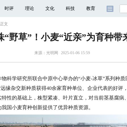
时评
理论
文化
科技
教育
正文
株“野草”！小麦“近亲”为育种带
来源：
光明网
2025-01-06 15:59
科学研究所联合中原中心举办的“小麦-冰草”系列种质
冰草”远缘杂交新种质获得40余家育种单位、企业代表的好
实特性的基础上，株型紧凑、叶片直立，对当前茎基腐病
为我国小麦育种创新提供了优异种质资源。