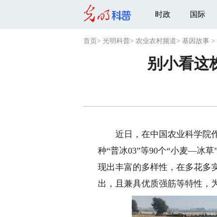
时政
国际
首页
>
光明科普
>
农业农村频道
>
基因故事
>
别小看这
近日，在中国农业科学院作物
种“普冰03”等90个“小麦—
现出丰富的多样性，在多花多
出，且兼具优质强筋等特性，