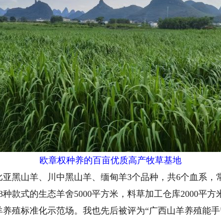
欧章权种养的百亩优质高产牧草基地
黑山羊、川中黑山羊、缅甸羊3个品种，共6个血系，常年
，有3种款式的生态羊舍5000平方米，料草加工仓库2000
养殖标准化示范场。我也先后被评为“广西山羊养殖能手”