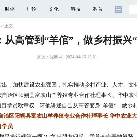
时评
理论
文化
科技
教育
>
正文
：从高管到“羊倌”，做乡村振兴“
来源：
光明网
2024-04-16 13:21
指出，加快建设农业强国，扎实推动乡村产业、人才、文
自治区阳朔县富农山羊养殖专业合作社理事长、华中农业大
项目学员欧章权，请他讲述自己从高管变身“羊倌”，做乡村
自治区阳朔县富农山羊养殖专业合作社理事长 华中农业大学
目学员
是排行榜第一啊？”每当朋友问起，我总会自豪地解释：