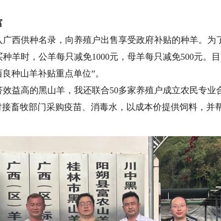
富
入广西供种名录，向养殖户出售享受政府补贴的种羊。为
种羊时，公羊每只减免1000元，母羊每只减免500元。
西良种山羊补贴重点单位”。
益高的黑山羊，我还联合50多家养殖户成立农民专业
，对接畜牧部门采购疫苗、消毒水，以成本价提供饲料，并