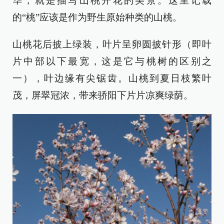
华，就是描写山桃开花的美景。这里记载
的“桃”应该是作为野生原始种类的山桃。
山桃花后披上绿装，叶片呈卵圆披针形（即叶
片中部以下最宽，这是它与桃树的区别之
一），叶边缘有尖锯齿。山桃到夏日枝繁叶
茂，屏翠冠浓，带来骄阳下片片凉爽绿荫。