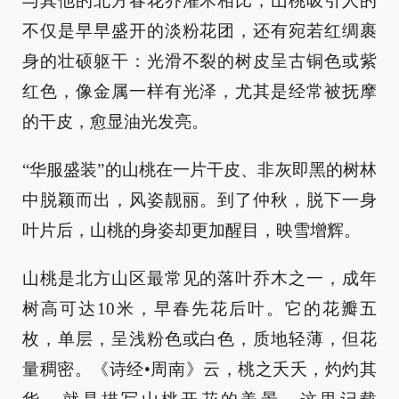
与其他的北方春花乔灌木相比，山桃吸引人的
不仅是早早盛开的淡粉花团，还有宛若红绸裹
身的壮硕躯干：光滑不裂的树皮呈古铜色或紫
红色，像金属一样有光泽，尤其是经常被抚摩
的干皮，愈显油光发亮。
“华服盛装”的山桃在一片干皮、非灰即黑的树林
中脱颖而出，风姿靓丽。到了仲秋，脱下一身
叶片后，山桃的身姿却更加醒目，映雪增辉。
山桃是北方山区最常见的落叶乔木之一，成年
树高可达10米，早春先花后叶。它的花瓣五
枚，单层，呈浅粉色或白色，质地轻薄，但花
量稠密。《诗经•周南》云，桃之夭夭，灼灼其