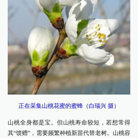
正在采集山桃花蜜的蜜蜂（白瑞兴 摄）
山桃全身都是宝。但山桃寿命较短，若想常得
其“馈赠”，需要频繁种植新苗代替老树。山桃容