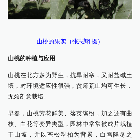
山桃的果实（张志翔 摄）
山桃的种植与应用
山桃在北方多为野生，抗旱耐寒，又耐盐碱土
壤，对环境适应性很强，贫瘠荒山均可生长，
无须刻意栽培。
早春，山桃芳花鲜美、落英缤纷，加之还有曲
枝、白花等变异类型，园林中常常被成片栽植
于山坡，并以苍松翠柏为背景，白雪隆冬之