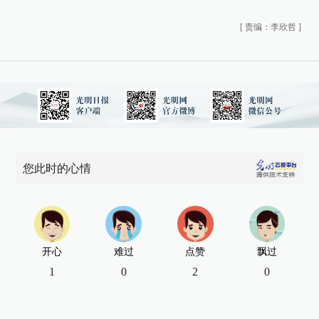
[
责编：李欣哲
]
您此时的心情
开心
难过
点赞
飘过
1
0
2
0