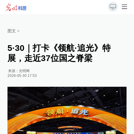
图文
>
5·30｜打卡《领航·追光》特
展，走近37位国之脊梁
来源：
光明网
2026-05-30 17:53