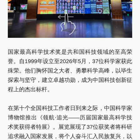
国家最高科学技术奖是共和国科技领域的至高荣
国
誉。自1999年设立至2026年5月，37位科学家获此
誉
殊荣。他们胸怀国之大者、勇攀科学高峰，以毕生
殊
探索与坚守，建立卓越功勋，成为中国科技创新征
探
程上的杰出标杆。
程
在第十个全国科技工作者日到来之际，中国科学家
在
博物馆推出《领航·追光——历届国家最高科学技
博
术奖获得者特展》。展览展现了37位获奖者将科研
术
追求融入国家发展，将个人奋斗汇入民族复兴，以
追