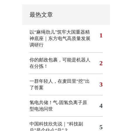
最热文章
以“麻绳劲儿”筑牢大国重器精
1
神底座｜东方电气高质量发展
调研行
你的邮政包裹，可能是机器人
2
在分拣！
一群年轻人，在麦田里“挖”出
3
了答案
氢电共储！气-固氢负离子原
4
型电池问世
中国科技欣先说｜“科技副
5
总”是个什么“总”？