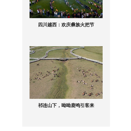
四川越西：欢庆彝族火把节
祁连山下，呦呦鹿鸣引客来