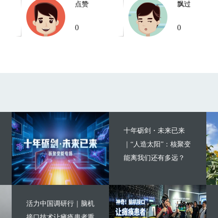
点赞
飘过
0
0
十年砺剑・未来已来
｜“人造太阳”：核聚变
能离我们还有多远？
活力中国调研行｜脑机
接口技术让瘫痪患者重