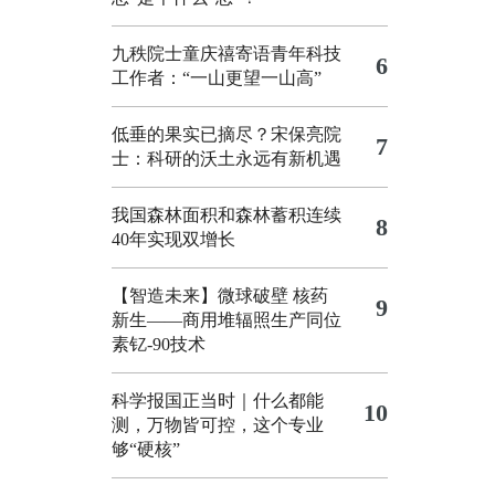
九秩院士童庆禧寄语青年科技
6
工作者：“一山更望一山高”
低垂的果实已摘尽？宋保亮院
7
士：科研的沃土永远有新机遇
我国森林面积和森林蓄积连续
8
40年实现双增长
【智造未来】微球破壁 核药
9
新生——商用堆辐照生产同位
素钇-90技术
科学报国正当时｜什么都能
10
测，万物皆可控，这个专业
够“硬核”