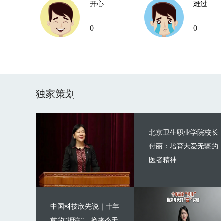
开心
难过
0
0
独家策划
北京卫生职业学院校长
付丽：培育大爱无疆的
医者精神
中国科技欣先说｜十年
前的“押注”，换来今天