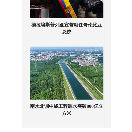
德拉埃斯普列亚宣誓就任哥伦比亚
总统
南水北调中线工程调水突破800亿立
方米