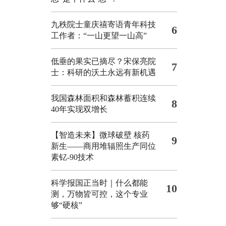
九秩院士童庆禧寄语青年科技
6
工作者：“一山更望一山高”
低垂的果实已摘尽？宋保亮院
7
士：科研的沃土永远有新机遇
我国森林面积和森林蓄积连续
8
40年实现双增长
【智造未来】微球破壁 核药
9
新生——商用堆辐照生产同位
素钇-90技术
科学报国正当时｜什么都能
10
测，万物皆可控，这个专业
够“硬核”