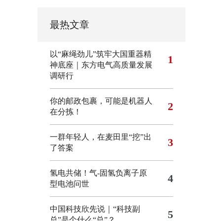
最热文章
以“麻绳劲儿”筑牢大国重器精
1
神底座｜东方电气高质量发展
调研行
你的邮政包裹，可能是机器人
2
在分拣！
一群年轻人，在麦田里“挖”出
3
了答案
氢电共储！气-固氢负离子原
4
型电池问世
中国科技欣先说｜“科技副
5
总”是个什么“总”？