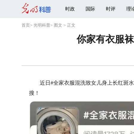
时政
国际
时评
理
首页
>
光明科普
>
图文
>
正文
你家有衣服袜
近日#全家衣服混洗致女儿身上长红斑水泡
搜！