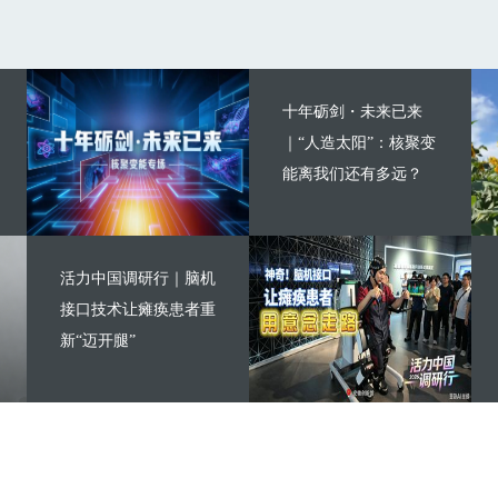
十年砺剑・未来已来
｜“人造太阳”：核聚变
能离我们还有多远？
活力中国调研行｜脑机
接口技术让瘫痪患者重
新“迈开腿”