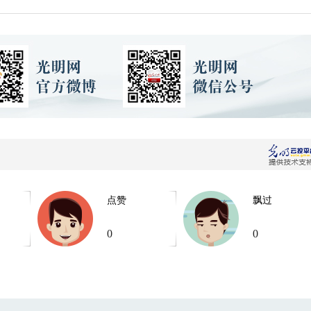
点赞
飘过
0
0