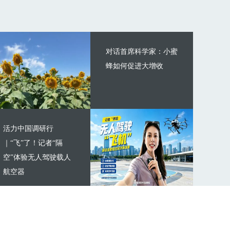
对话首席科学家：小蜜
蜂如何促进大增收
活力中国调研行
｜“飞”了！记者“隔
空”体验无人驾驶载人
航空器