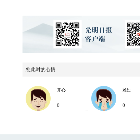
您此时的心情
开心
难过
0
0