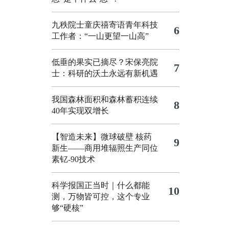
九秩院士童庆禧寄语青年科技
6
工作者：“一山更望一山高”
低垂的果实已摘尽？宋保亮院
7
士：科研的沃土永远有新机遇
我国森林面积和森林蓄积连续
8
40年实现双增长
【智造未来】微球破壁 核药
9
新生——商用堆辐照生产同位
素钇-90技术
科学报国正当时｜什么都能
10
测，万物皆可控，这个专业
够“硬核”