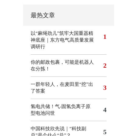
最热文章
以“麻绳劲儿”筑牢大国重器精
1
神底座｜东方电气高质量发展
调研行
你的邮政包裹，可能是机器人
2
在分拣！
一群年轻人，在麦田里“挖”出
3
了答案
氢电共储！气-固氢负离子原
4
型电池问世
中国科技欣先说｜“科技副
5
总”是个什么“总”？