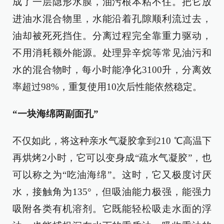
成了一层隐形水膜，油污根本粘不住。把它放
进油水混合物里，水能沿着孔隙顺利流过去，
油却被死死挡住。分离过程完全靠重力驱动，
不用消耗额外能源。处理异辛烷等常见油污和
水的混合物时，每小时能净化3100升，分离效
率超过98%，重复使用10次后性能依然稳定。
“一块海绵两副面孔”
不仅如此，将这种亲水气凝胶拿到210 ℃高温下
再烘烤2小时，它可以变身成“疏水气凝胶”，也
可以称之为“吃油海绵”。这时，它又极度讨厌
水，接触角为135°，但吸油能力极强，能强力
吸附各类有机溶剂。它既能轻松吸走水面的浮