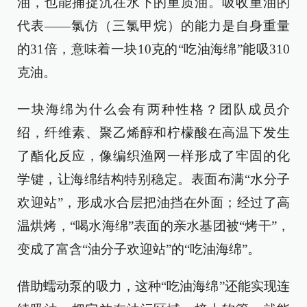
油，也能捕捉沉在水下的重质油。吸收重油的
代表——氯仿（三氯甲烷）的能力是自身重量
的31倍，意味着一块10克的“吃油海绵”能吸310
克油。
一块海绵为什么会有两种性格？团队成员介
绍，纤维素、聚乙烯醇和柠檬酸在高温下发生
了酯化反应，像编织渔网一样形成了牢固的化
学键，让海绵结构特别稳定。表面布满“水分子
欢迎站”，形成水合层把油挡在外面；经过了高
温烘烤，“喝水海绵”表面的亲水基团被“烤干”，
变成了富含“油分子欢迎站”的“吃油海绵”。
借助蠕动泵的吸力，这种“吃油海绵”还能实现连