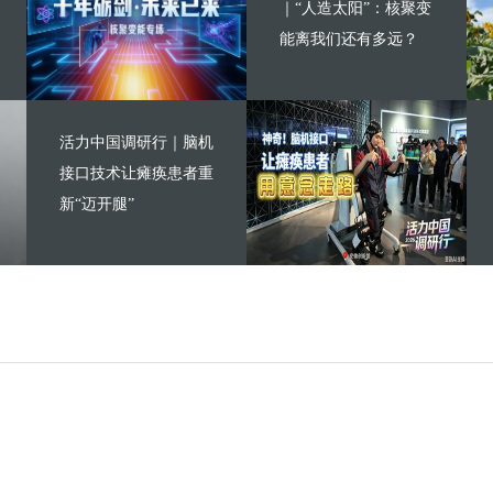
｜“人造太阳”：核聚变
能离我们还有多远？
活力中国调研行｜脑机
接口技术让瘫痪患者重
新“迈开腿”