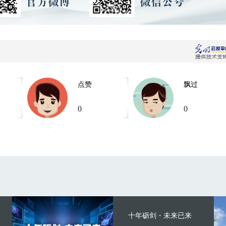
点赞
飘过
0
0
十年砺剑・未来已来