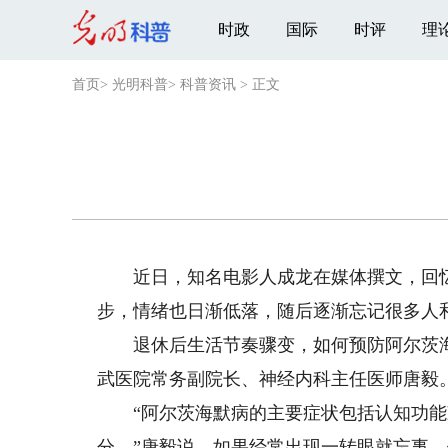
时政
国际
时评
理
首页
>
光明科普
>
科普资讯
>
正文
近日，知名电影人成龙在媒体撰文，回忆
步，情绪也日渐低落，随后逐渐忘记很多人
退休后生活节奏骤变，如何预防阿尔茨海
武医院常务副院长、神经内科主任医师唐毅
“阿尔茨海默病的主要症状包括认知功能
分。”唐毅说，如果经常出现一转眼就忘事