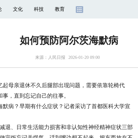
论
文化
科技
教育
如何预防阿尔茨海默病
来源：
人民日报
2026-01-20 09:00
起母亲退休不久后腿部出现问题，需要依靠轮椅代
和事，直到忘记自己的往事。
默病？早期有什么症状？记者采访了首都医科大学宣
。
减退、日常生活能力损害和非认知性神经精神症状三部
、做完饭忘记关煤气、话到嘴边想不起来、把东西放在不