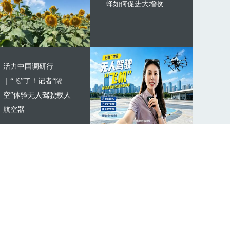
蜂如何促进大增收
活力中国调研行
｜“飞”了！记者“隔
空”体验无人驾驶载人
航空器