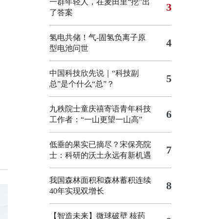
一群年轻人，在麦田里“挖”出
3
了答案
氢电共储！气-固氢负离子原
4
型电池问世
中国科技欣先说｜“科技副
5
总”是个什么“总”？
九秩院士童庆禧寄语青年科技
6
工作者：“一山更望一山高”
低垂的果实已摘尽？宋保亮院
7
士：科研的沃土永远有新机遇
我国森林面积和森林蓄积连续
8
40年实现双增长
【智造未来】微球破壁 核药