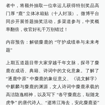
者中，将额外抽取一位幸运儿获得特别奖品高
门厚 “鹿” 立体冰箱贴（十人封顶）。微博平台
同步开展答题抽奖活动，多渠道参与，中奖概
率翻倍，收官好礼千万别错过！
内容预告：解锁麋鹿的 “守护成绩单与未来考
题”
上期五道题目带大家穿越千年文脉，探寻了麋
鹿在成语、典籍、诗词中的文化意象。了解了
“逐鹿中原” 中麋鹿的象征意义、《说文解字》
中麒麟与麋鹿的渊源，文人诗词中麋鹿承载的
高洁隐逸精神，以及写下 “各守麋鹿志，耻随龙
虎争” 的唐代诗人、“逝将江海去，安此麋鹿姿”