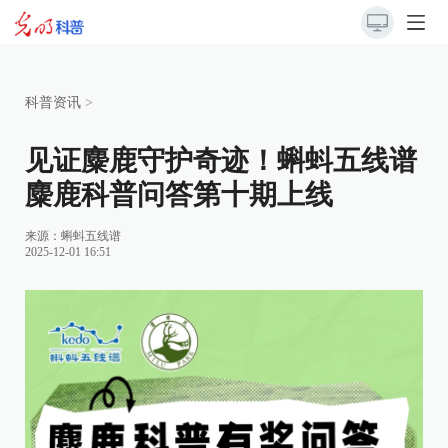
科普资讯
>
见证麋鹿守护奇迹！蝌蚪五线谱
麋鹿科普问答第十期上线
来源：
蝌蚪五线谱
2025-12-01 16:51