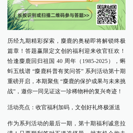
历经九期精彩探索，麋鹿的奥秘即将解锁终极
篇章！答题赢限定文创的福利迎来收官狂欢！
恰逢麋鹿回归祖国 40 周年（1985-2025），蝌
蚪五线谱 “麋鹿科普有奖问答” 系列活动第十期
重磅开启，本期聚焦 “麋鹿的保护成果与未来挑
战”，邀你一同见证这一珍稀物种的复兴奇迹！
活动亮点：收官福利加码，文创好礼终极派送
作为系列活动的最后一期，第十期福利诚意拉