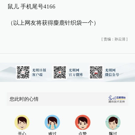
鼠儿 手机尾号4166
（以上网友将获得麋鹿针织袋一个）
[
责编：孙云清
]
您此时的心情
开心
难过
点赞
飘过