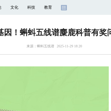
论
文化
科技
教育
基因！蝌蚪五线谱麋鹿科普有奖
来源：
蝌蚪五线谱
2025-11-29 18:20