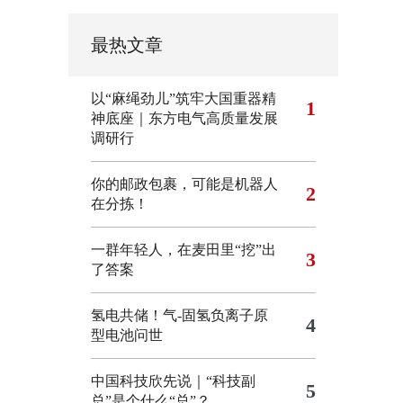
最热文章
以“麻绳劲儿”筑牢大国重器精
1
神底座｜东方电气高质量发展
调研行
你的邮政包裹，可能是机器人
2
在分拣！
一群年轻人，在麦田里“挖”出
3
了答案
氢电共储！气-固氢负离子原
4
型电池问世
中国科技欣先说｜“科技副
5
总”是个什么“总”？