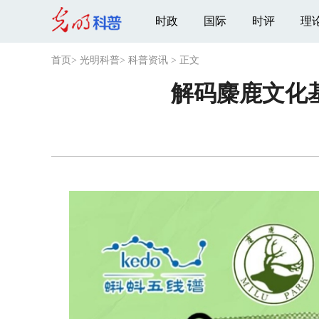
时政
国际
时评
理
首页
>
光明科普
>
科普资讯
>
正文
解码麋鹿文化