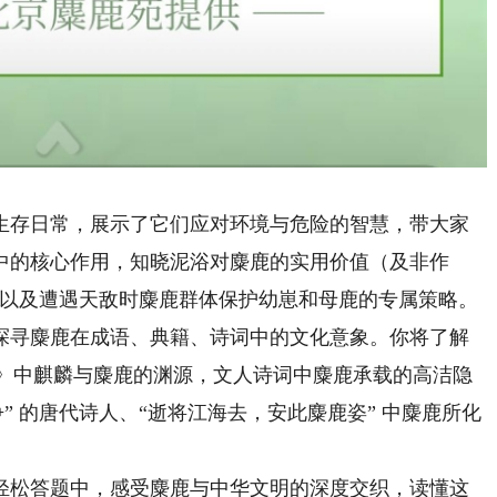
存日常，展示了它们应对环境与危险的智慧，带大家
中的核心作用，知晓泥浴对麋鹿的实用价值（及非作
类，以及遭遇天敌时麋鹿群体保护幼崽和母鹿的专属策略。
寻麋鹿在成语、典籍、诗词中的文化意象。你将了解
字》中麒麟与麋鹿的渊源，文人诗词中麋鹿承载的高洁隐
” 的唐代诗人、“逝将江海去，安此麋鹿姿” 中麋鹿所化
松答题中，感受麋鹿与中华文明的深度交织，读懂这