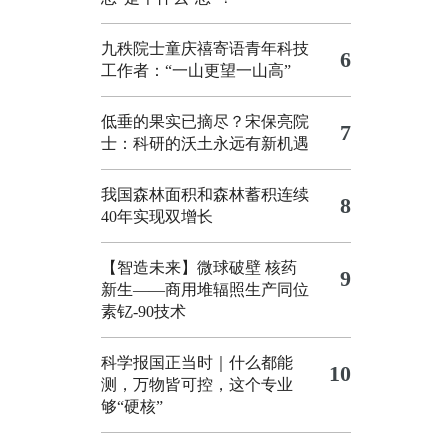
九秩院士童庆禧寄语青年科技
6
工作者：“一山更望一山高”
低垂的果实已摘尽？宋保亮院
7
士：科研的沃土永远有新机遇
我国森林面积和森林蓄积连续
8
40年实现双增长
【智造未来】微球破壁 核药
9
新生——商用堆辐照生产同位
素钇-90技术
科学报国正当时｜什么都能
10
测，万物皆可控，这个专业
够“硬核”