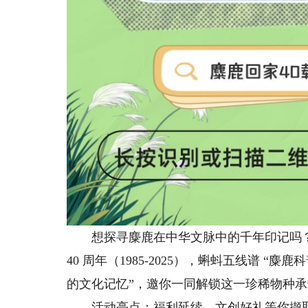
想探寻麋鹿在中华文脉中的千年印记吗？
40 周年（1985-2025），蝌蚪五线谱 “
的文化记忆”，邀你一同解锁这一珍稀物种
活动亮点：福利延续，文创好礼等你撷