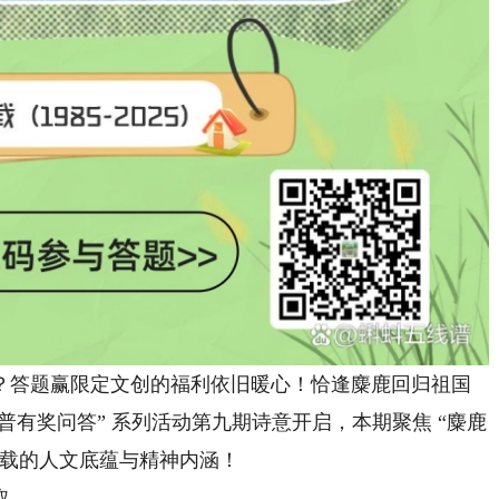
答题赢限定文创的福利依旧暖心！恰逢麋鹿回归祖国
麋鹿科普有奖问答” 系列活动第九期诗意开启，本期聚焦 “麋鹿
承载的人文底蕴与精神内涵！
取