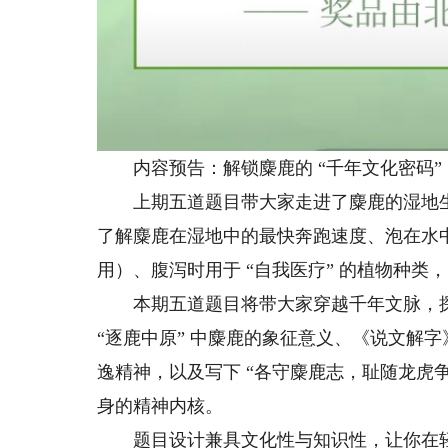
内容预告：解锁麋鹿的 “千年文化密码”
上期五道题目带大家走进了麋鹿的湿地生
了解麋鹿在湿地中的最快奔跑速度、泡在水
用）、腹泻时用于 “自我医疗” 的植物种
本期五道题目将带大家穿越千年文脉，探
“逐鹿中原” 中麋鹿的象征意义、《说文解
逸精神，以及写下 “各守麋鹿志，耻随龙虎争
身的精神内核。
题目设计兼具文化性与知识性，让你在轻