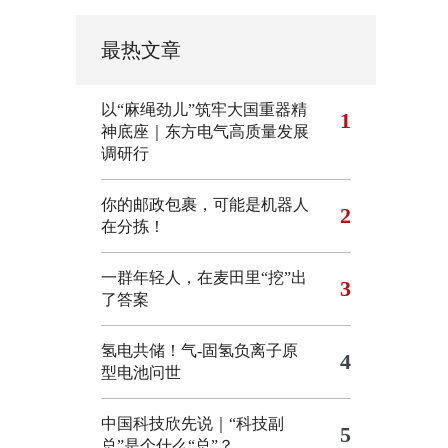
最热文章
以“麻绳劲儿”筑牢大国重器精
1
神底座｜东方电气高质量发展
调研行
你的邮政包裹，可能是机器人
2
在分拣！
一群年轻人，在麦田里“挖”出
3
了答案
氢电共储！气-固氢负离子原
4
型电池问世
中国科技欣先说｜“科技副
5
总”是个什么“总”？