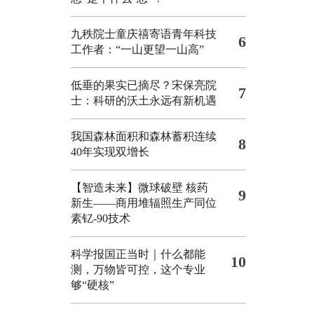
九秩院士童庆禧寄语青年科技
6
工作者：“一山更望一山高”
低垂的果实已摘尽？宋保亮院
7
士：科研的沃土永远有新机遇
我国森林面积和森林蓄积连续
8
40年实现双增长
【智造未来】微球破壁 核药
9
新生——商用堆辐照生产同位
素钇-90技术
科学报国正当时｜什么都能
10
测，万物皆可控，这个专业
够“硬核”