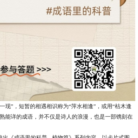
现”，短暂的相遇相识称为“萍水相逢”，或用“枯木逢
耳熟能详的成语，并不仅是诗人的浪漫，也是一部镌刻在
《成语里的科普 - 植物篇》系列内容，以卡片式图