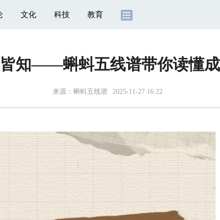
论
文化
科技
教育
皆知——蝌蚪五线谱带你读懂成
来源：
蝌蚪五线谱
2025-11-27 16:22