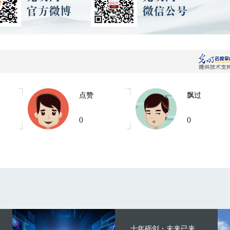
点赞
飘过
0
0
十年砺剑・未来已来