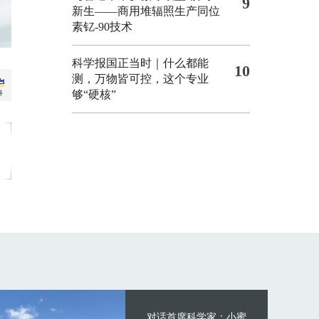
9
新生——商用堆辐照生产同位
素钇-90技术
科学报国正当时｜什么都能
10
测，万物皆可控，这个专业
够“硬核”
对话首席科学家：小蜜