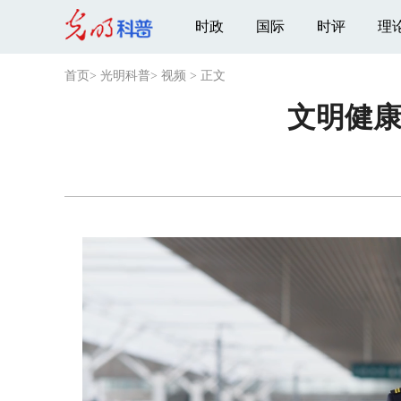
时政
国际
时评
理
首页
>
光明科普
>
视频
>
正文
文明健