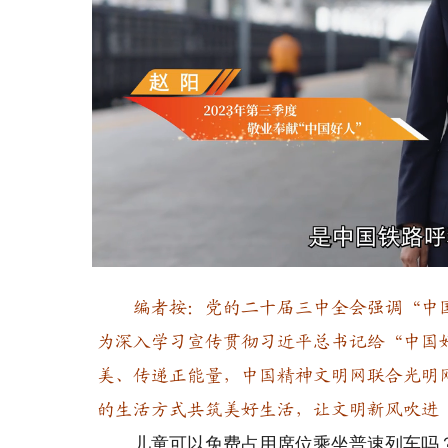
Loaded
:
Unmute
17.51%
编者按：党的二十届三中全会强调“中
为深入学习宣传贯彻习近平总书记给“中国
美、传递正能量，中国精神文明网联合光明
的生活方式共筑美好生活，让文明新风吹进
儿童可以免费占用席位乘坐普速列车吗？