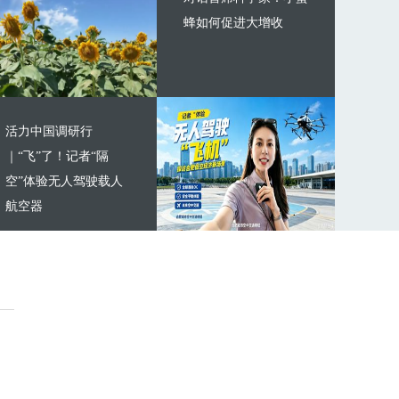
蜂如何促进大增收
活力中国调研行
｜“飞”了！记者“隔
空”体验无人驾驶载人
航空器