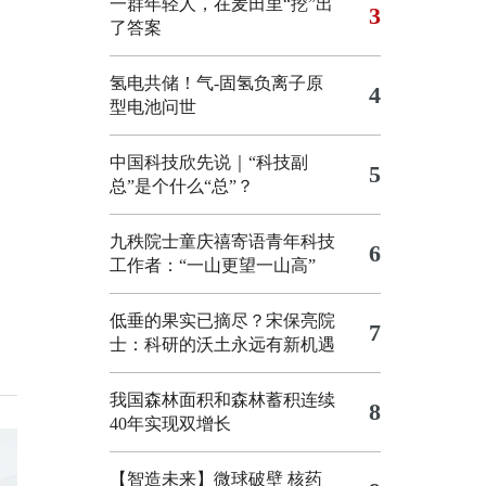
一群年轻人，在麦田里“挖”出
3
了答案
氢电共储！气-固氢负离子原
4
型电池问世
中国科技欣先说｜“科技副
5
总”是个什么“总”？
九秩院士童庆禧寄语青年科技
6
工作者：“一山更望一山高”
低垂的果实已摘尽？宋保亮院
7
士：科研的沃土永远有新机遇
我国森林面积和森林蓄积连续
8
40年实现双增长
【智造未来】微球破壁 核药