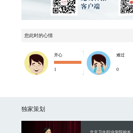
您此时的心情
开心
难过
1
0
独家策划
北京卫生职业学院校长