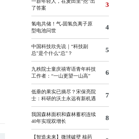
一群年轻人，在麦田里“挖”出
3
了答案
氢电共储！气-固氢负离子原
4
型电池问世
中国科技欣先说｜“科技副
5
总”是个什么“总”？
九秩院士童庆禧寄语青年科技
6
工作者：“一山更望一山高”
低垂的果实已摘尽？宋保亮院
7
士：科研的沃土永远有新机遇
我国森林面积和森林蓄积连续
8
40年实现双增长
【智造未来】微球破壁 核药