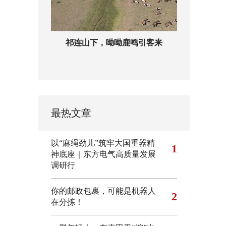
祁连山下，呦呦鹿鸣引客来
最热文章
以“麻绳劲儿”筑牢大国重器精
1
神底座｜东方电气高质量发展
调研行
你的邮政包裹，可能是机器人
2
在分拣！