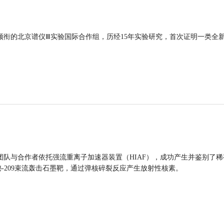
领衔的北京谱仪Ⅲ实验国际合作组，历经15年实验研究，首次证明一类全
团队与合作者依托强流重离子加速器装置（HIAF），成功产生并鉴别了稀
的铋-209束流轰击石墨靶，通过弹核碎裂反应产生放射性核素。