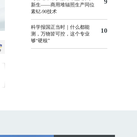
9
新生——商用堆辐照生产同位
素钇-90技术
科学报国正当时｜什么都能
10
测，万物皆可控，这个专业
够“硬核”