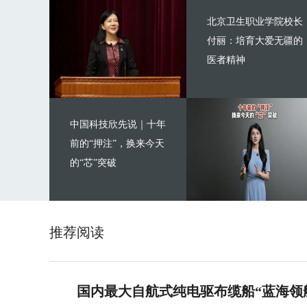
北京卫生职业学院校长
付丽：培育大爱无疆的
医者精神
中国科技欣先说｜十年
前的“押注”，换来今天
的“芯”突破
推荐阅读
国内最大自航式纯电驱布缆船“蓝海领