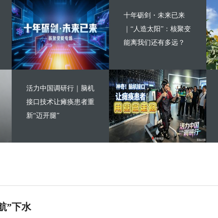
十年砺剑・未来已来
｜“人造太阳”：核聚变
能离我们还有多远？
活力中国调研行｜脑机
接口技术让瘫痪患者重
新“迈开腿”
航”下水