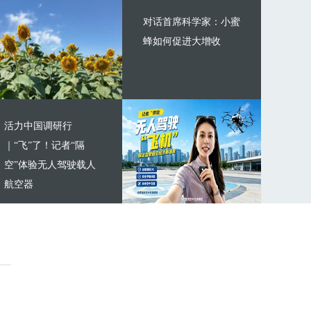
对话首席科学家：小蜜
蜂如何促进大增收
活力中国调研行
｜“飞”了！记者“隔
空”体验无人驾驶载人
航空器