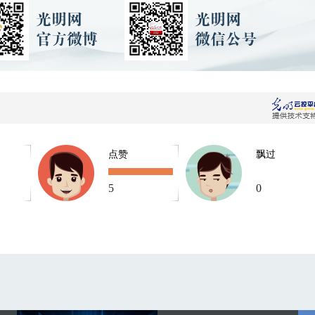
点赞
飘过
5
0