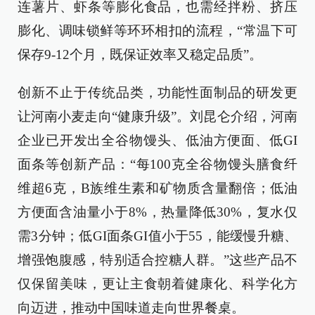
连薯片、虾条等膨化食品，也需经拌粉、挤压
膨化、调味锁鲜等环环相扣的流程，“常温下可
保存9-12个月，既保证效率又稳定品质”。
创新不止于传统品类，功能性面制品的研发更
让河南小麦走向“健康升级”。刘昆仑介绍，河南
企业已开发出全谷物馒头、低油方便面、低GI
面条等创新产品：“每100克全谷物馒头膳食纤
维超6克，B族维生素和矿物质含量翻倍；低油
方便面含油量小于8%，热量降低30%，复水仅
需3分钟；低GI面条GI值小于55，能缓慢升糖、
增强饱腹感，特别适合控糖人群。”这些产品不
仅保留美味，更让主食朝着健康化、科学化方
向迈进，推动中国味道走向世界餐桌。