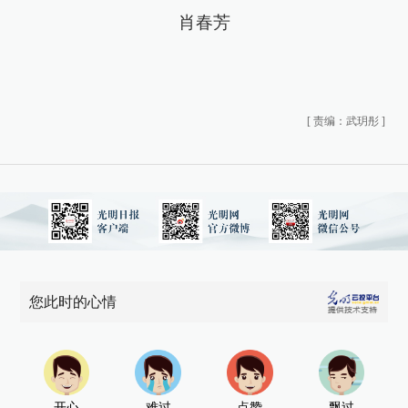
肖春芳
[
责编：武玥彤
]
您此时的心情
开心
难过
点赞
飘过