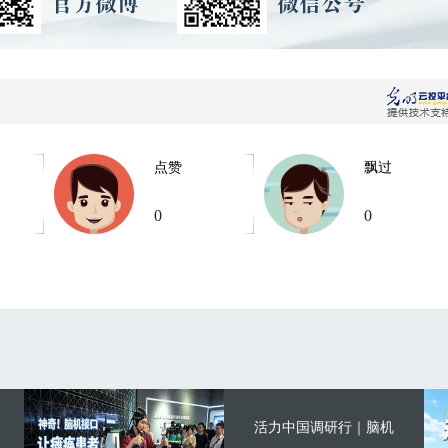
点赞
飘过
0
0
活力中国调研行｜脑机