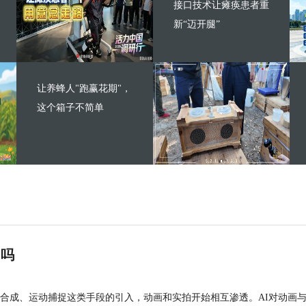
接口技术让瘫痪患者重
新“迈开腿”
让养蜂人"跑赢花期"，
这个箱子不简单
”吗
合成、运动捕捉这类手段的引入，动画和实拍开始相互渗透。AI对动画