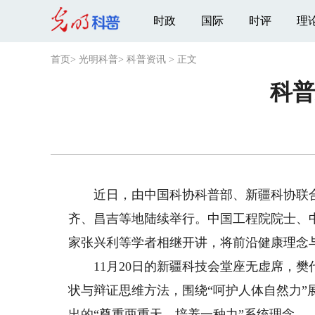
时政
国际
时评
理
首页
>
光明科普
>
科普资讯
>
正文
科普
近日，由中国科协科普部、新疆科协联合
齐、昌吉等地陆续举行。中国工程院院士、
家张兴利等学者相继开讲，将前沿健康理念
11月20日的新疆科技会堂座无虚席，樊
状与辩证思维方法，围绕“呵护人体自然力
出的“尊重两重天、培养一种力”系统理念。