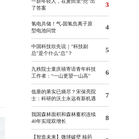
一群年轻人，在麦田里“挖”出
3
了答案
氢电共储！气-固氢负离子原
4
型电池问世
中国科技欣先说｜“科技副
5
总”是个什么“总”？
九秩院士童庆禧寄语青年科技
6
工作者：“一山更望一山高”
低垂的果实已摘尽？宋保亮院
7
士：科研的沃土永远有新机遇
我国森林面积和森林蓄积连续
8
40年实现双增长
【智造未来】微球破壁 核药