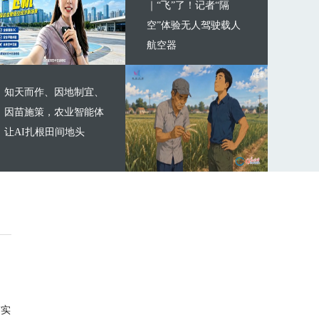
｜“飞”了！记者“隔
空”体验无人驾驶载人
航空器
知天而作、因地制宜、
因苗施策，农业智能体
让AI扎根田间地头
与实