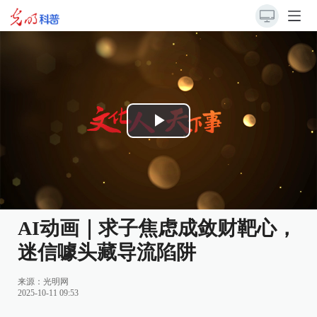
Play
Video
AI动画｜求子焦虑成敛财靶心，
迷信噱头藏导流陷阱
来源：
光明网
2025-10-11 09:53