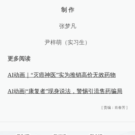
制 作
张梦凡
尹梓萌（实习生）
更多阅读
AI动画｜“灭癌神医”实为推销高价无效药物
Al动画|“康复者”现身说法，警惕引流售药骗局
[
责编：肖春芳
]