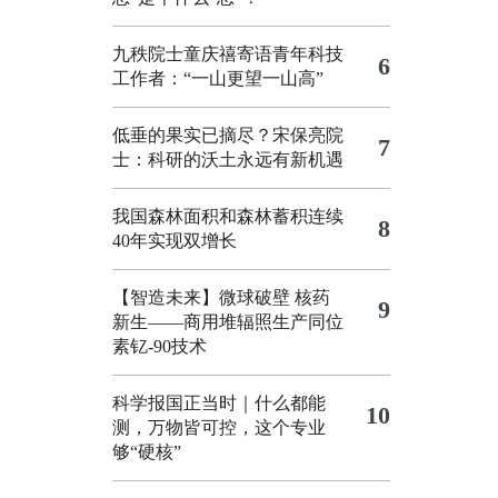
九秩院士童庆禧寄语青年科技
6
工作者：“一山更望一山高”
低垂的果实已摘尽？宋保亮院
7
士：科研的沃土永远有新机遇
我国森林面积和森林蓄积连续
8
40年实现双增长
【智造未来】微球破壁 核药
9
新生——商用堆辐照生产同位
素钇-90技术
科学报国正当时｜什么都能
10
测，万物皆可控，这个专业
够“硬核”