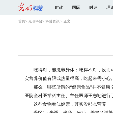
时政
国际
时评
理
首页
>
光明科普
>
科普资讯
>
正文
吃得对，能滋养身体；吃得不对，反而可
实营养价值有限或热量很高，吃起来需小心
那么，哪些所谓的“健康食品”并不健康？
医院全科医学科主任、主任医师王志翊进行
这些食物看似健康，其实没那么营养
误区1：米粥、米汤、米油，养胃又滋