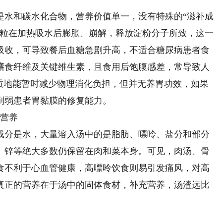
水和碳水化合物，营养价值单一，没有特殊的“滋补成
粉粒在加热吸水后膨胀、崩解，释放淀粉分子所致，这一
吸收，可导致餐后血糖急剧升高，不适合糖尿病患者食
膳食纤维及关键维生素，且食用后饱腹感差，常导致人
烂质地能暂时减少物理消化负担，但并无养胃功效，如果
削弱患者胃黏膜的修复能力。
营养
分是水，大量溶入汤中的是脂肪、嘌呤、盐分和部分
、锌等绝大多数仍保留在肉和菜本身。可见，肉汤、骨
食不利于心血管健康，高嘌呤饮食则易引发痛风，对高
真正的营养在于汤中的固体食材，补充营养，汤渣远比