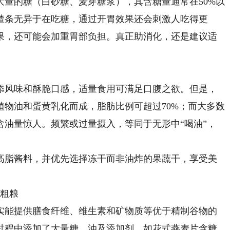
量的糖（白砂糖、麦芽糖浆），其含糖量通常在50%以
楂条无异于在吃糖，通过开胃效果还会刺激人吃得更
果，还可能会加重胃部负担。真正助消化，还是建议适
风味和酥脆口感，适量食用可满足口腹之欲。但是，
物油和蛋黄乳化而成，脂肪比例可超过70%；而大多数
含油量惊人。频繁或过量摄入，等同于无形中“喝油”，
脂酱料，并优先选择冻干而非油炸的果蔬干，享受美
粗粮
能提供膳食纤维、维生素和矿物质等优于精制谷物的
过程中添加了大量糖、油及添加剂。如花式燕麦片含糖