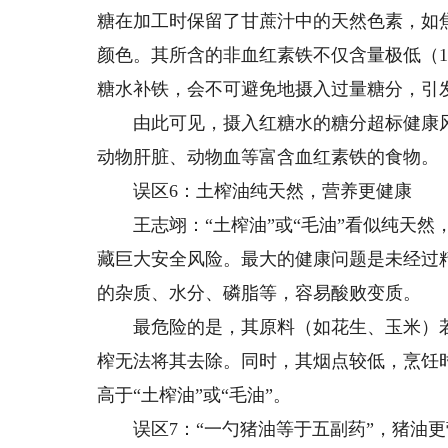
糖在加工时保留了甘蔗汁中的天然色素，如
颜色。其所含的非血红素铁不仅含量极低（1
糖水补铁，会不可避免地摄入过量糖分，引
由此可见，摄入红糖水的糖分超标健康风
动物肝脏、动物血等富含血红素铁的食物。
误区6：土榨油纯天然，营养更健康
王志翊：“土榨油”或“毛油”看似纯天然
藏巨大安全风险。最大的健康问题是未经过
的杂质、水分、磷脂等，容易酸败变质。
最危险的是，其原料（如花生、玉米）若
榨无法将其去除。同时，其烟点较低，烹饪
高于“土榨油”或“毛油”。
误区7：“一勺猪油等于五副药”，猪油更