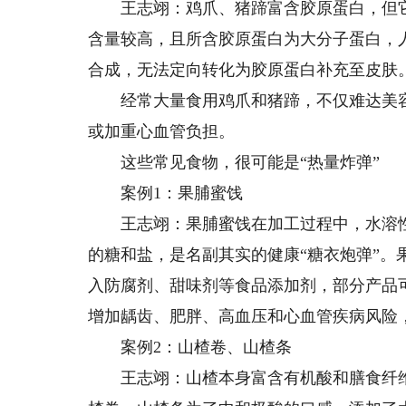
王志翊：鸡爪、猪蹄富含胶原蛋白，但它们
含量较高，且所含胶原蛋白为大分子蛋白，
合成，无法定向转化为胶原蛋白补充至皮肤
经常大量食用鸡爪和猪蹄，不仅难达美容
或加重心血管负担。
这些常见食物，很可能是“热量炸弹”
案例1：果脯蜜饯
王志翊：果脯蜜饯在加工过程中，水溶性
的糖和盐，是名副其实的健康“糖衣炮弹”
入防腐剂、甜味剂等食品添加剂，部分产品
增加龋齿、肥胖、高血压和心血管疾病风险
案例2：山楂卷、山楂条
王志翊：山楂本身富含有机酸和膳食纤维