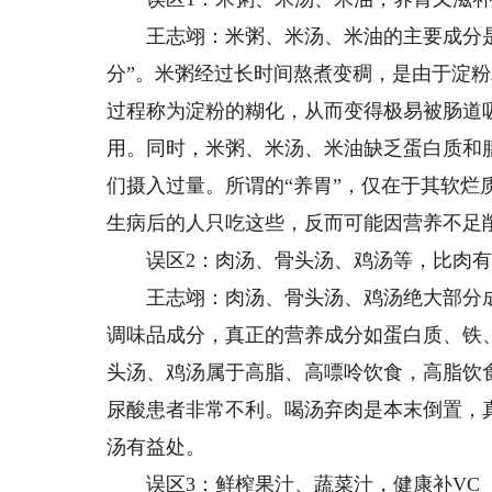
王志翊：米粥、米汤、米油的主要成分是
分”。米粥经过长时间熬煮变稠，是由于淀
过程称为淀粉的糊化，从而变得极易被肠道
用。同时，米粥、米汤、米油缺乏蛋白质和
们摄入过量。所谓的“养胃”，仅在于其软
生病后的人只吃这些，反而可能因营养不足
误区2：肉汤、骨头汤、鸡汤等，比肉有
王志翊：肉汤、骨头汤、鸡汤绝大部分成
调味品成分，真正的营养成分如蛋白质、铁
头汤、鸡汤属于高脂、高嘌呤饮食，高脂饮
尿酸患者非常不利。喝汤弃肉是本末倒置，
汤有益处。
误区3：鲜榨果汁、蔬菜汁，健康补VC