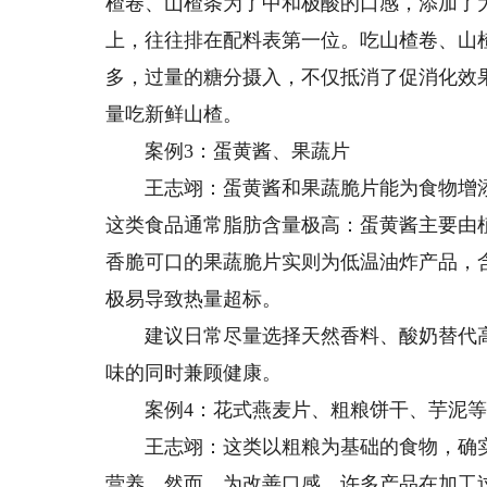
楂卷、山楂条为了中和极酸的口感，添加了大
上，往往排在配料表第一位。吃山楂卷、山
多，过量的糖分摄入，不仅抵消了促消化效
量吃新鲜山楂。
案例3：蛋黄酱、果蔬片
王志翊：蛋黄酱和果蔬脆片能为食物增添
这类食品通常脂肪含量极高：蛋黄酱主要由植
香脆可口的果蔬脆片实则为低温油炸产品，
极易导致热量超标。
建议日常尽量选择天然香料、酸奶替代高
味的同时兼顾健康。
案例4：花式燕麦片、粗粮饼干、芋泥等
王志翊：这类以粗粮为基础的食物，确实
营养。然而，为改善口感，许多产品在加工