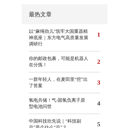
最热文章
以“麻绳劲儿”筑牢大国重器精
1
神底座｜东方电气高质量发展
调研行
你的邮政包裹，可能是机器人
2
在分拣！
一群年轻人，在麦田里“挖”出
3
了答案
氢电共储！气-固氢负离子原
4
型电池问世
中国科技欣先说｜“科技副
5
总”是个什么“总”？