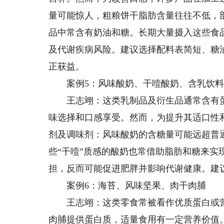
量可能惊人，粗粮饼干脂肪含量往往不低，
品中常含有奶油和糖。长期大量摄入这些食
及代谢疾病风险。建议选择配料表简短、糖
正获益。
案例5：风味酸奶、干噎酸奶、含乳饮
王志翊：这类乳制品及衍生品通常含有蛋
味选择和口感享受。然而，为提升其适口性
剂及调味剂：风味酸奶的含糖量可能远超普
些“干噎”质感的酸奶也常借助脂肪和糖来实
担，反而可能促进肥胖并影响代谢健康。建
案例6：海苔、风味坚果、肉干肉脯
王志翊：这类零食常被看作优质蛋白或营
肉脯提供蛋白质，适量食用有一定营养价值