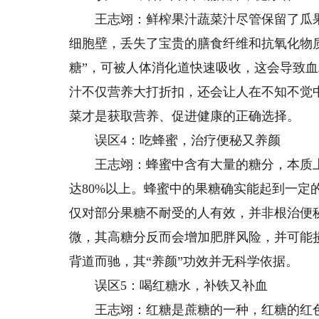
王志翊：鲜榨果汁蔬菜汁尽管保留了瓜果
细胞壁，丢失了宝贵的膳食纤维和抗氧化物
糖”，可被人体消化道快速吸收，这会导致
汁不仅营养大打折扣，还会让人在不知不觉
菜才是获取营养、促进健康的正确选择。
误区4：吃蜂蜜，治疗便秘又养颜
王志翊：蜂蜜中含有大量的糖分，本质上
达80%以上。蜂蜜中的果糖确实能起到一定
仅对部分果糖不耐受的人有效，并非根治便
微，其高糖分反而会增加肥胖风险，并可能
背道而驰，其“养颜”功效并无科学依据。
误区5：喝红糖水，补铁又补血
王志翊：红糖是蔗糖的一种，红糖的红色