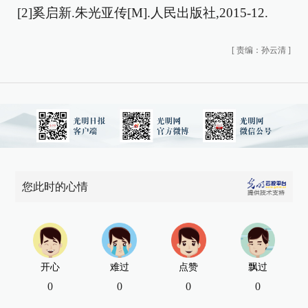
[2]奚启新.朱光亚传[M].人民出版社,2015-12.
[
责编：孙云清
]
您此时的心情
开心
难过
点赞
飘过
0
0
0
0