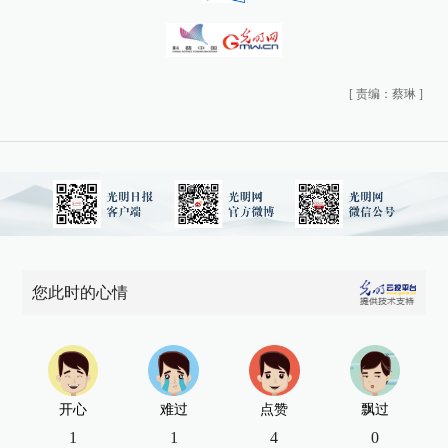
[
责编：蔡琳
]
您此时的心情
开心
难过
点赞
飘过
1
1
4
0