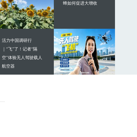
蜂如何促进大增收
活力中国调研行
｜“飞”了！记者“隔
空”体验无人驾驶载人
航空器