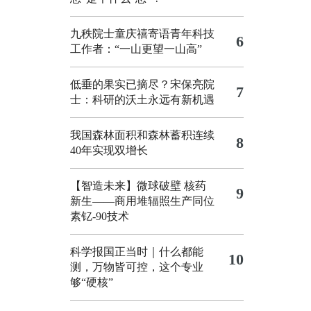
九秩院士童庆禧寄语青年科技
6
工作者：“一山更望一山高”
低垂的果实已摘尽？宋保亮院
7
士：科研的沃土永远有新机遇
我国森林面积和森林蓄积连续
8
40年实现双增长
【智造未来】微球破壁 核药
9
新生——商用堆辐照生产同位
素钇-90技术
科学报国正当时｜什么都能
10
测，万物皆可控，这个专业
够“硬核”