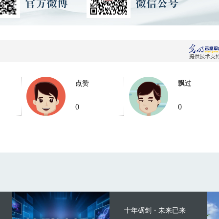
点赞
飘过
0
0
十年砺剑・未来已来