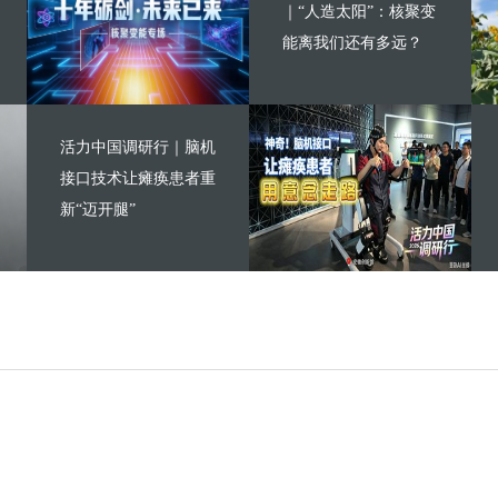
｜“人造太阳”：核聚变
能离我们还有多远？
活力中国调研行｜脑机
接口技术让瘫痪患者重
新“迈开腿”