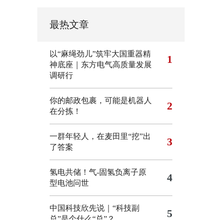
最热文章
以“麻绳劲儿”筑牢大国重器精
1
神底座｜东方电气高质量发展
调研行
你的邮政包裹，可能是机器人
2
在分拣！
一群年轻人，在麦田里“挖”出
3
了答案
氢电共储！气-固氢负离子原
4
型电池问世
中国科技欣先说｜“科技副
5
总”是个什么“总”？