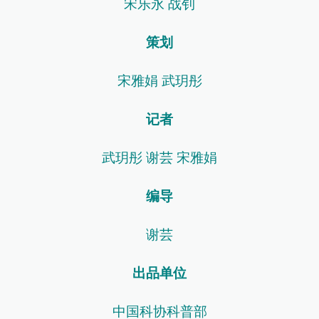
宋乐永 战钊
策划
宋雅娟 武玥彤
记者
武玥彤 谢芸 宋雅娟
编导
谢芸
出品单位
中国科协科普部