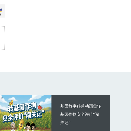
基因故事科普动画③转
基因作物安全评价“闯
关记”