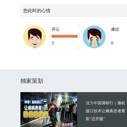
您此时的心情
开心
难过
3
0
独家策划
活力中国调研行｜脑机
接口技术让瘫痪患者重
新“迈开腿”