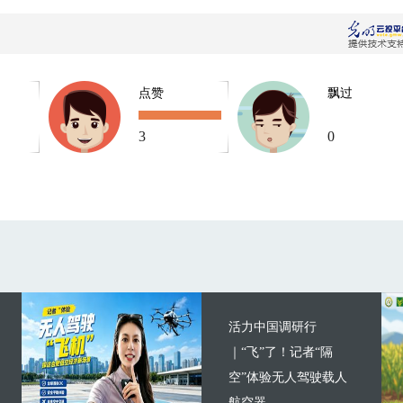
点赞
飘过
3
0
活力中国调研行
｜“飞”了！记者“隔
空”体验无人驾驶载人
航空器