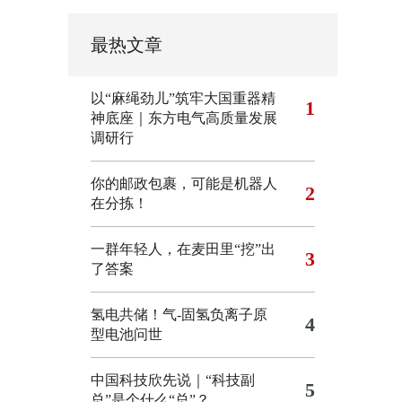
最热文章
以“麻绳劲儿”筑牢大国重器精
1
神底座｜东方电气高质量发展
调研行
你的邮政包裹，可能是机器人
2
在分拣！
一群年轻人，在麦田里“挖”出
3
了答案
氢电共储！气-固氢负离子原
4
型电池问世
中国科技欣先说｜“科技副
5
总”是个什么“总”？