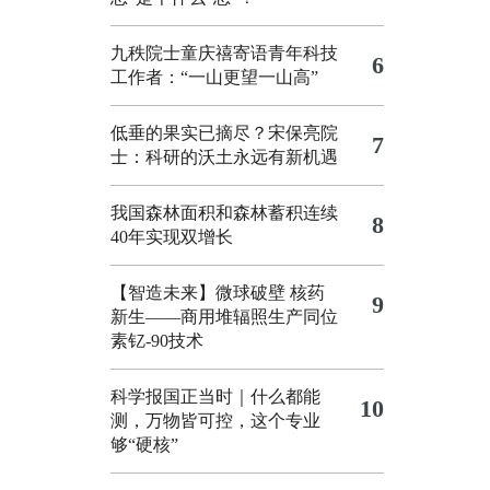
九秩院士童庆禧寄语青年科技
6
工作者：“一山更望一山高”
低垂的果实已摘尽？宋保亮院
7
士：科研的沃土永远有新机遇
我国森林面积和森林蓄积连续
8
40年实现双增长
【智造未来】微球破壁 核药
9
新生——商用堆辐照生产同位
素钇-90技术
科学报国正当时｜什么都能
10
测，万物皆可控，这个专业
够“硬核”