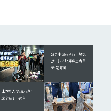
活力中国调研行｜脑机
接口技术让瘫痪患者重
新“迈开腿”
让养蜂人"跑赢花期"，
这个箱子不简单