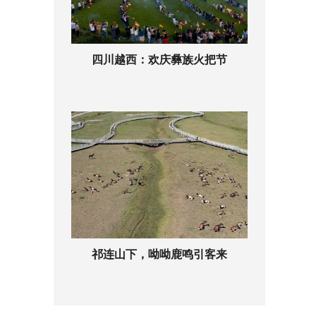
四川越西：欢庆彝族火把节
祁连山下，呦呦鹿鸣引客来