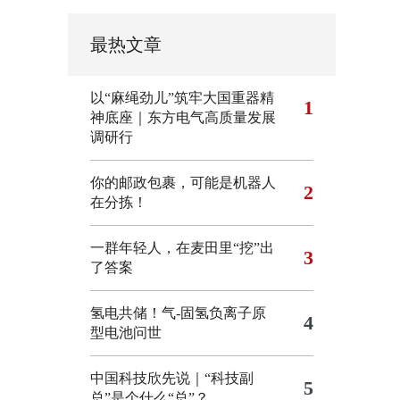
最热文章
以“麻绳劲儿”筑牢大国重器精
1
神底座｜东方电气高质量发展
调研行
你的邮政包裹，可能是机器人
2
在分拣！
一群年轻人，在麦田里“挖”出
3
了答案
氢电共储！气-固氢负离子原
4
型电池问世
中国科技欣先说｜“科技副
5
总”是个什么“总”？