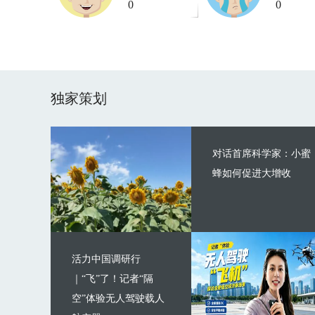
0
0
独家策划
对话首席科学家：小蜜
蜂如何促进大增收
活力中国调研行
｜“飞”了！记者“隔
空”体验无人驾驶载人