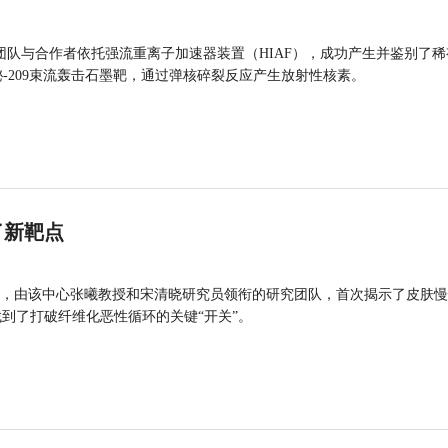
团队与合作者依托强流重离子加速器装置（HIAF），成功产生并鉴别了稀
的铋-209束流轰击石墨靶，通过弹核碎裂反应产生放射性核素。
了新靶点
，由该中心张曦教授和宋清晓研究员领衔的研究团队，首次揭示了皮肤慢
找到了打破纤维化恶性循环的关键“开关”。