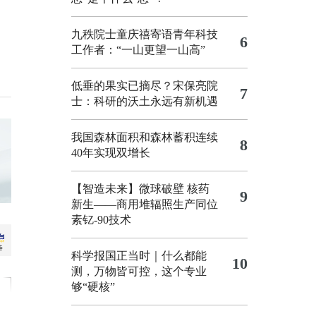
九秩院士童庆禧寄语青年科技
6
工作者：“一山更望一山高”
低垂的果实已摘尽？宋保亮院
7
士：科研的沃土永远有新机遇
我国森林面积和森林蓄积连续
8
40年实现双增长
【智造未来】微球破壁 核药
9
新生——商用堆辐照生产同位
素钇-90技术
科学报国正当时｜什么都能
10
测，万物皆可控，这个专业
够“硬核”