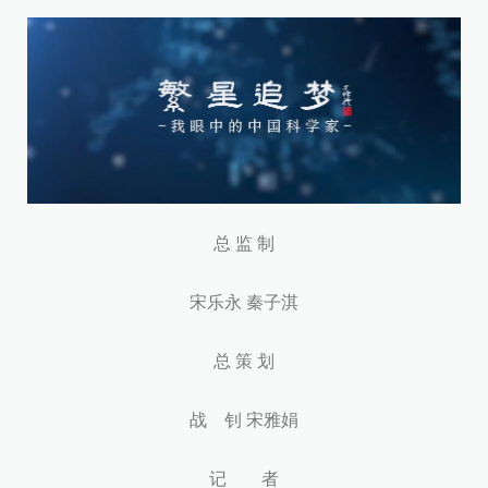
总 监 制
宋乐永 秦子淇
总 策 划
战 钊 宋雅娟
记 者