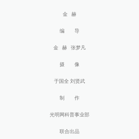
金 赫
编 导
金 赫 张梦凡
摄 像
于国全 刘贤武
制 作
光明网科普事业部
联合出品