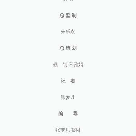
总 监 制
宋乐永
总 策 划
战 钊 宋雅娟
记 者
张梦凡
编 导
张梦凡 蔡琳