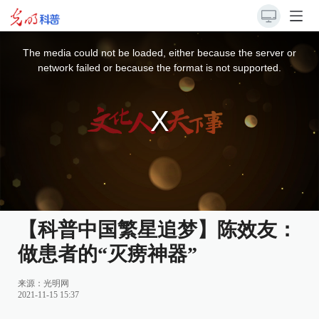
This
is
a
The media could not be loaded, either because the server or
modal
window.
network failed or because the format is not supported.
【科普中国繁星追梦】陈效友：
做患者的“灭痨神器”
来源：
光明网
2021-11-15 15:37