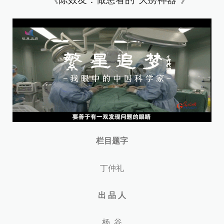
栏目题字
丁仲礼
出 品 人
杨 谷