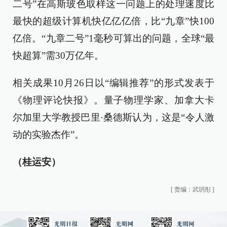
二号”在高斯玻色取样这一问题上的处理速度比
最快的超级计算机快亿亿亿倍，比“九章”快100
亿倍。“九章二号”1毫秒可算出的问题，全球“最
快超算”需30万亿年。
相关成果10月26日以“编辑推荐”的形式发表于
《物理评论快报》。量子物理学家、加拿大卡
尔加里大学教授巴里·桑德斯认为，这是“令人激
动的实验杰作”。
（桂运安）
[
责编：武玥彤
]