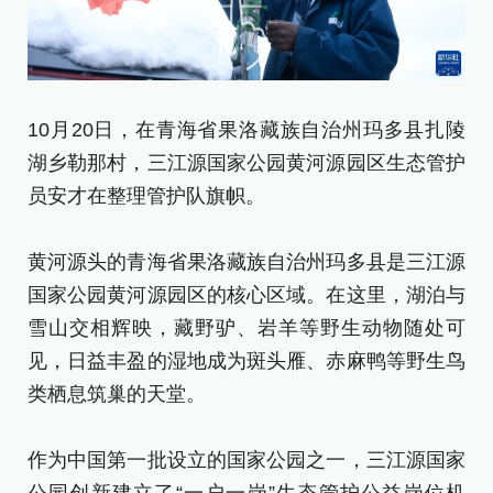
10月20日，在青海省果洛藏族自治州玛多县扎陵
1
湖乡勒那村，三江源国家公园黄河源园区生态管护
湖
员安才在整理管护队旗帜。
员
黄河源头的青海省果洛藏族自治州玛多县是三江源
黄
国家公园黄河源园区的核心区域。在这里，湖泊与
国
雪山交相辉映，藏野驴、岩羊等野生动物随处可
雪
见，日益丰盈的湿地成为斑头雁、赤麻鸭等野生鸟
见
类栖息筑巢的天堂。
类
作为中国第一批设立的国家公园之一，三江源国家
作