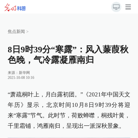
焦点新闻
>
8日9时39分“寒露”：风入蒹葭秋
色晚，气冷露凝雁南归
来源：
新华网
2021-10-08 10:16
“萧疏桐叶上，月白露初团。”《2021年中国天文
年历》显示，北京时间10月8日9时39分将迎
来“寒露”节气。此时节，荷败蝉噤，桐残叶黄，
千里霜铺，鸿雁南归，呈现出一派深秋景象。