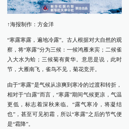
↑海报制作：方金洋
“寒露寒露，遍地冷露”。古人根据对大自然的观
察，将“寒露”分为三候：一候鸿雁来宾；二候雀
入大水为蛤；三候菊有黄华。意思是说，此时
节，大雁南飞，雀鸟不见，菊花竞开。
由于“寒露”是气候从凉爽到寒冷的过渡和转折，
相对于“白露”而言，“寒露”期间气候更凉，气温
更低，标志着深秋来临。“露气寒冷，将凝结
也”，甚至可见初霜，所以“寒露”之后的节气便
是“霜降”。