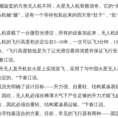
桨的方形无人机不同，火星无人机骨骼清奇。它的“头”
机械“腿”，还有一个等待包装起来的四方形“肚子”，“肚
搭载了一台微型光谱仪，所有的设备加起来，无人机的总
飞行高度初步定位在5~10米，一次可以飞3分钟，1分
力。“飞行高度较低是为了让光谱仪看得清楚并保证飞行安
春江说。
”号无人直升机在火星上实现首飞，采用了与中国火星无人
定的。”卞春江说。
先明确了设计目标——升力强、自重轻、结构紧凑易搭
境，因此，无人机必须在稀薄大气下产生足够的升力才能飞
力，因此必须自重轻、结构紧凑易运输。”卞春江说。
找最适合的方案。目前，常见的飞行器有两种——固定