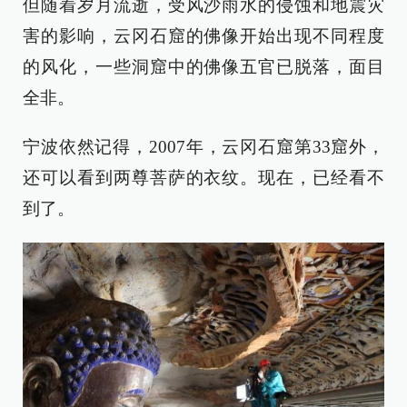
但随着岁月流逝，受风沙雨水的侵蚀和地震灾
害的影响，云冈石窟的佛像开始出现不同程度
的风化，一些洞窟中的佛像五官已脱落，面目
全非。
宁波依然记得，2007年，云冈石窟第33窟外，
还可以看到两尊菩萨的衣纹。现在，已经看不
到了。