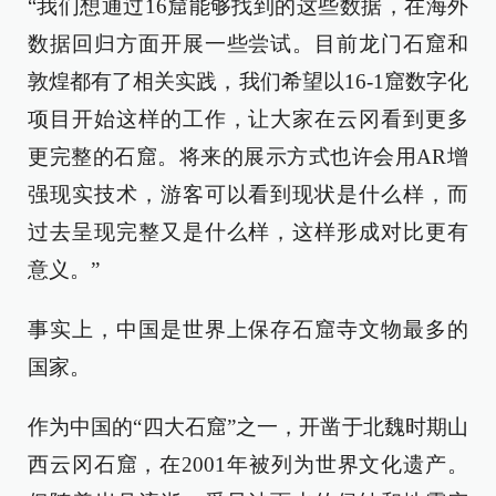
“我们想通过16窟能够找到的这些数据，在海外
数据回归方面开展一些尝试。目前龙门石窟和
敦煌都有了相关实践，我们希望以16-1窟数字化
项目开始这样的工作，让大家在云冈看到更多
更完整的石窟。将来的展示方式也许会用AR增
强现实技术，游客可以看到现状是什么样，而
过去呈现完整又是什么样，这样形成对比更有
意义。”
事实上，中国是世界上保存石窟寺文物最多的
国家。
作为中国的“四大石窟”之一，开凿于北魏时期山
西云冈石窟，在2001年被列为世界文化遗产。