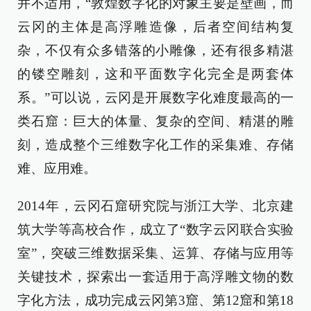
并不适用，“敦煌数字化的对象主要是壁画，而
云冈的主体是高浮雕造像，后者空间结构复
杂，不仅有众多错落的小雕像，还有很多精湛
的镂空雕刻，这和平面数字化完全是两套体
系。”可以说，云冈是开展数字化难度最高的一
类石窟：巨大的体量、复杂的空间、精湛的雕
刻，造成整个三维数字化工作的采集难、存储
难、应用难。
2014年，云冈石窟研究院与浙江大学、北京建
筑大学等高校合作，成立了“数字云冈联合实验
室”，突破三维数据采集、运算、存储与应用等
关键技术，探索出一套适用于高浮雕文物的数
字化方法，成功完成云冈第3窟、第12窟和第18