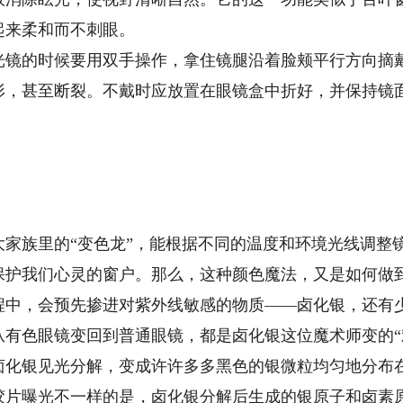
起来柔和而不刺眼。
的时候要用双手操作，拿住镜腿沿着脸颊平行方向摘戴
形，甚至断裂。不戴时应放置在眼镜盒中折好，并保持镜
。
族里的“变色龙”，能根据不同的温度和环境光线调整
保护我们心灵的窗户。那么，这种颜色魔法，又是如何做
，会预先掺进对紫外线敏感的物质——卤化银，还有少
从有色眼镜变回到普通眼镜，都是卤化银这位魔术师变的“
卤化银见光分解，变成许许多多黑色的银微粒均匀地分布
胶片曝光不一样的是，卤化银分解后生成的银原子和卤素