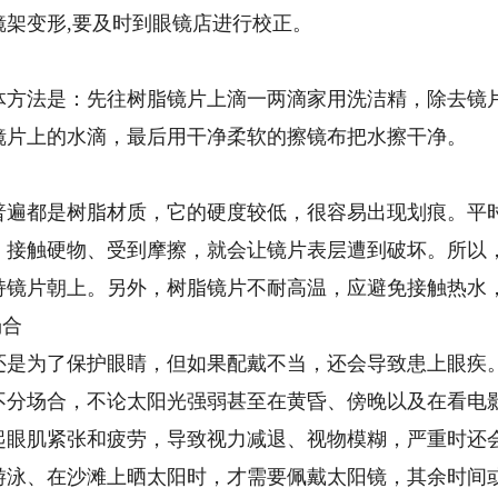
架变形,要及时到眼镜店进行校正。
法是：先往树脂镜片上滴一两滴家用洗洁精，除去镜片
镜片上的水滴，最后用干净柔软的擦镜布把水擦干净。
都是树脂材质，它的硬度较低，很容易出现划痕。平时
，接触硬物、受到摩擦，就会让镜片表层遭到破坏。所以
持镜片朝上。另外，树脂镜片不耐高温，应避免接触热水
场合
为了保护眼睛，但如果配戴不当，还会导致患上眼疾。
不分场合，不论太阳光强弱甚至在黄昏、傍晚以及在看电
起眼肌紧张和疲劳，导致视力减退、视物模糊，严重时还
游泳、在沙滩上晒太阳时，才需要佩戴太阳镜，其余时间