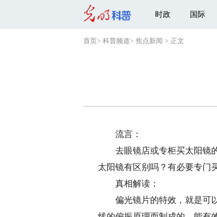
时政
国际
首页
>
科普频道
>
焦点新闻
>
正文
流言：
去眼镜店或专柜买太阳镜的时
太阳镜有区别吗？有必要专门
真相解读：
偏光镜片的特效，就是可以有
线的偏振原理而制成的，能有