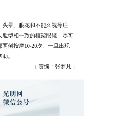
头晕、眼花和不能久视等症
人脸型相一致的框架眼镜，尽可
侧按摩10-20次。一旦出现
帮助。
[
责编：张梦凡
]