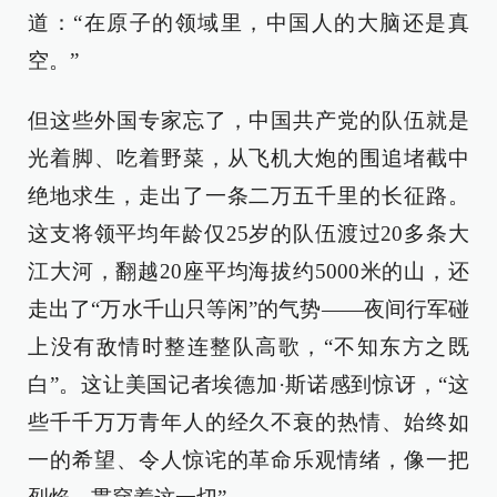
道：“在原子的领域里，中国人的大脑还是真
空。”
但这些外国专家忘了，中国共产党的队伍就是
光着脚、吃着野菜，从飞机大炮的围追堵截中
绝地求生，走出了一条二万五千里的长征路。
这支将领平均年龄仅25岁的队伍渡过20多条大
江大河，翻越20座平均海拔约5000米的山，还
走出了“万水千山只等闲”的气势——夜间行军碰
上没有敌情时整连整队高歌，“不知东方之既
白”。这让美国记者埃德加·斯诺感到惊讶，“这
些千千万万青年人的经久不衰的热情、始终如
一的希望、令人惊诧的革命乐观情绪，像一把