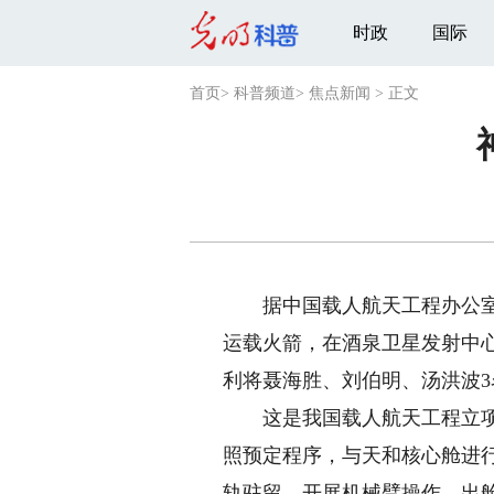
时政
国际
首页
>
科普频道
>
焦点新闻
>
正文
据中国载人航天工程办公室消息
运载火箭，在酒泉卫星发射中心
利将聂海胜、刘伯明、汤洪波
这是我国载人航天工程立项实
照预定程序，与天和核心舱进
轨驻留，开展机械臂操作、出