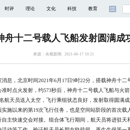
时评
理论
文化
科技
教育
神舟十二号载人飞船发射圆满成
来源：
央视新闻
2021-06-17 10:21
，北京时间2021年6月17日9时22分，搭载神舟十二
准时点火发射，约573秒后，神舟十二号载人飞船与火
3名航天员送入太空，飞行乘组状态良好，发射取得圆满成
施以来的第19次飞行任务，也是空间站阶段的首次载
行自主快速交会对接。组合体飞行期间，航天员将进驻天
舱活动等工作，验证航天员长期在轨驻留、再生生保等一