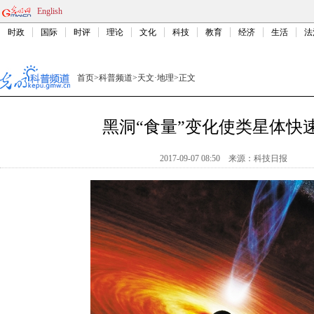
English
时政
国际
时评
理论
文化
科技
教育
经济
生活
法
首页
>
科普频道
>
天文·地理
>
正文
黑洞“食量”变化使类星体快
2017-09-07 08:50
来源：
科技日报