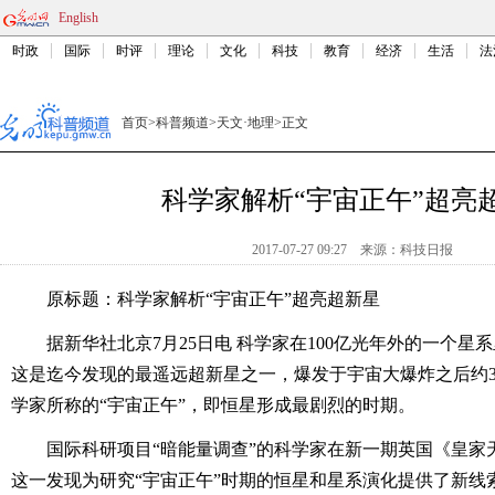
English
时政
国际
时评
理论
文化
科技
教育
经济
生活
法
首页
>
科普频道
>
天文·地理
>
正文
科学家解析“宇宙正午”超亮
2017-07-27 09:27
来源：
科技日报
原标题：科学家解析“宇宙正午”超亮超新星
据新华社北京7月25日电 科学家在100亿光年外的一个星
这是迄今发现的最遥远超新星之一，爆发于宇宙大爆炸之后约3
学家所称的“宇宙正午”，即恒星形成最剧烈的时期。
国际科研项目“暗能量调查”的科学家在新一期英国《皇家
这一发现为研究“宇宙正午”时期的恒星和星系演化提供了新线